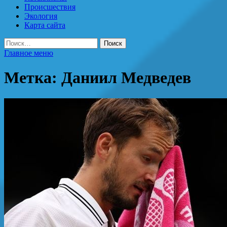
Происшествия
Экология
Карта сайта
Найти:
Главное меню
Метка:
Даниил Медведев