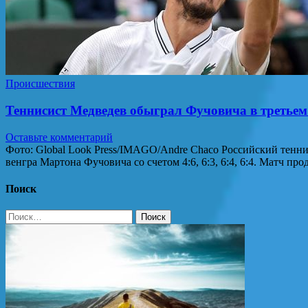
Происшествия
Теннисист Медведев обыграл Фучовича в третьем
Оставьте комментарий
Фото: Global Look Press/IMAGO/Andre Chaco Российский тенн
венгра Мартона Фучовича со счетом 4:6, 6:3, 6:4, 6:4. Матч пр
Поиск
Найти: