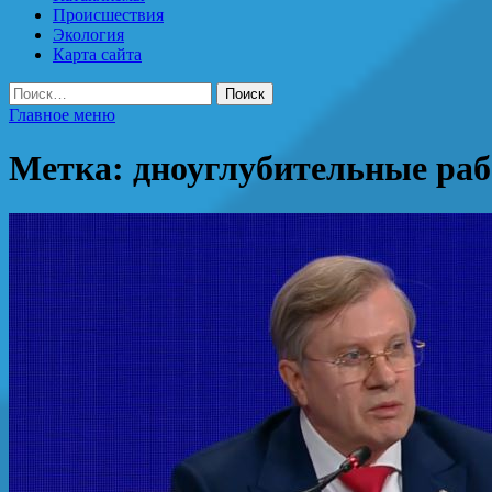
Происшествия
Экология
Карта сайта
Найти:
Главное меню
Метка:
дноуглубительные ра