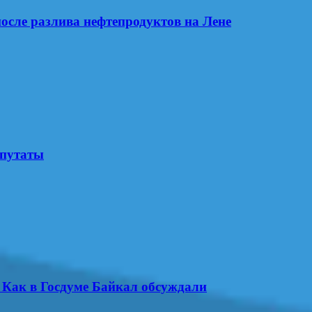
осле разлива нефтепродуктов на Лене
епутаты
. Как в Госдуме Байкал обсуждали