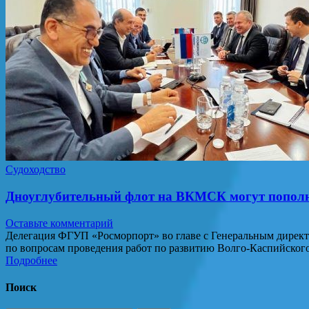
Судоходство
Дноуглубительный флот на ВКМСК могут пополн
Оставьте комментарий
Делегация ФГУП «Росморпорт» во главе с Генеральным директ
по вопросам проведения работ по развитию Волго-Каспийског
Подробнее
Поиск