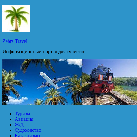
Перейти
к
содержимому
Zebra Travel.
Информационный портал для туристов.
Туризм
Авиация
Ж/Д
Судоходство
Катаклизмы