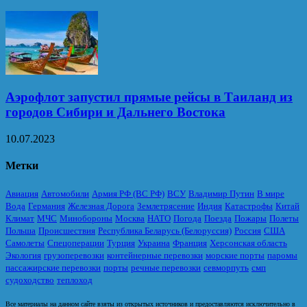
Аэрофлот запустил прямые рейсы в Таиланд из
городов Сибири и Дальнего Востока
10.07.2023
Метки
Авиация
Автомобили
Армия РФ (ВС РФ)
ВСУ
Владимир Путин
В мире
Вода
Германия
Железная Дорога
Землетрясение
Индия
Катастрофы
Китай
Климат
МЧС
Минобороны
Москва
НАТО
Погода
Поезда
Пожары
Полеты
Польша
Происшествия
Республика Беларусь (Белоруссия)
Россия
США
Самолеты
Спецоперации
Турция
Украина
Франция
Херсонская область
Экология
грузоперевозки
контейнерные перевозки
морские порты
паромы
пассажирские перевозки
порты
речные перевозки
севморпуть
смп
судоходство
теплоход
Все материалы на данном сайте взяты из открытых источников и предоставляются исключительно в