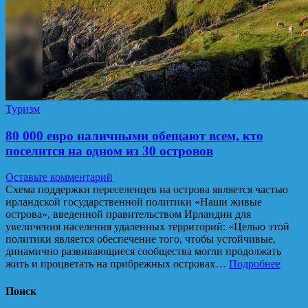
Туризм
80 000 евро наличными обещают всем, кто
поселится на одном из 30 островов
Оставьте комментарий
Схема поддержки переселенцев на острова является частью
ирландской государственной политики «Наши живые
острова», введенной правительством Ирландии для
увеличения населения удаленных территорий: «Целью этой
политики является обеспечение того, чтобы устойчивые,
динамично развивающиеся сообщества могли продолжать
жить и процветать на прибрежных островах…
Подробнее
Поиск