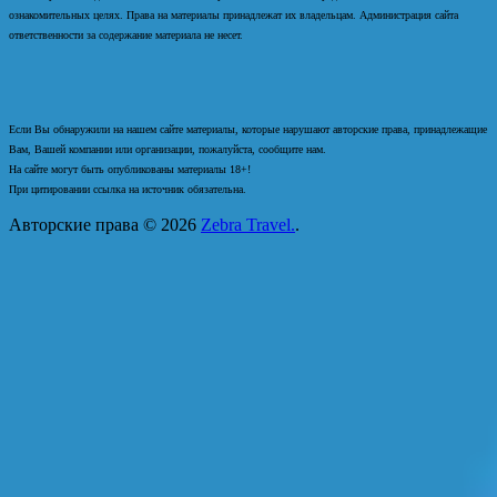
ознакомительных целях. Права на материалы принадлежат их владельцам. Администрация сайта
ответственности за содержание материала не несет.
Если Вы обнаружили на нашем сайте материалы, которые нарушают авторские права, принадлежащие
Вам, Вашей компании или организации, пожалуйста, сообщите нам.
На сайте могут быть опубликованы материалы 18+!
При цитировании ссылка на источник обязательна.
Авторские права © 2026
Zebra Travel.
.