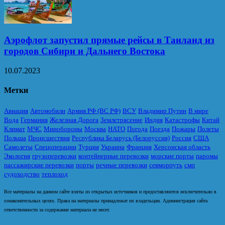
Аэрофлот запустил прямые рейсы в Таиланд из
городов Сибири и Дальнего Востока
10.07.2023
Метки
Авиация
Автомобили
Армия РФ (ВС РФ)
ВСУ
Владимир Путин
В мире
Вода
Германия
Железная Дорога
Землетрясение
Индия
Катастрофы
Китай
Климат
МЧС
Минобороны
Москва
НАТО
Погода
Поезда
Пожары
Полеты
Польша
Происшествия
Республика Беларусь (Белоруссия)
Россия
США
Самолеты
Спецоперации
Турция
Украина
Франция
Херсонская область
Экология
грузоперевозки
контейнерные перевозки
морские порты
паромы
пассажирские перевозки
порты
речные перевозки
севморпуть
смп
судоходство
теплоход
Все материалы на данном сайте взяты из открытых источников и предоставляются исключительно в
ознакомительных целях. Права на материалы принадлежат их владельцам. Администрация сайта
ответственности за содержание материала не несет.