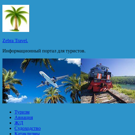
Перейти
к
содержимому
Zebra Travel.
Информационный портал для туристов.
Туризм
Авиация
Ж/Д
Судоходство
Катаклизмы