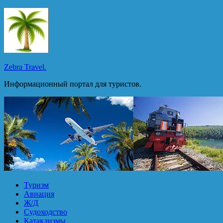
Перейти
к
содержимому
Zebra Travel.
Информационный портал для туристов.
Туризм
Авиация
Ж/Д
Судоходство
Катаклизмы