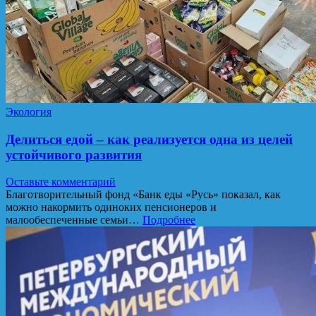
Экология
Делиться едой – как реализуется одна из целей
устойчивого развития
Оставьте комментарий
Благотворительный фонд «Банк еды «Русь» показал, как
можно накормить одиноких пенсионеров и
малообеспеченные семьи…
Подробнее