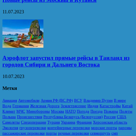
11.07.2023
Аэрофлот запустил прямые рейсы в Таиланд из
городов Сибири и Дальнего Востока
10.07.2023
Метки
Авиация
Автомобили
Армия РФ (ВС РФ)
ВСУ
Владимир Путин
В мире
Вода
Германия
Железная Дорога
Землетрясение
Индия
Катастрофы
Китай
Климат
МЧС
Минобороны
Москва
НАТО
Погода
Поезда
Пожары
Полеты
Польша
Происшествия
Республика Беларусь (Белоруссия)
Россия
США
Самолеты
Спецоперации
Турция
Украина
Франция
Херсонская область
Экология
грузоперевозки
контейнерные перевозки
морские порты
паромы
пассажирские перевозки
порты
речные перевозки
севморпуть
смп