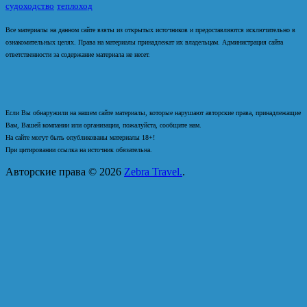
судоходство
теплоход
Все материалы на данном сайте взяты из открытых источников и предоставляются исключительно в
ознакомительных целях. Права на материалы принадлежат их владельцам. Администрация сайта
ответственности за содержание материала не несет.
Если Вы обнаружили на нашем сайте материалы, которые нарушают авторские права, принадлежащие
Вам, Вашей компании или организации, пожалуйста, сообщите нам.
На сайте могут быть опубликованы материалы 18+!
При цитировании ссылка на источник обязательна.
Авторские права © 2026
Zebra Travel.
.