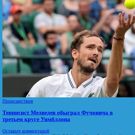
Происшествия
Теннисист Медведев обыграл Фучовича в
третьем круге Уимблдона
Оставьте комментарий