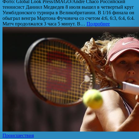
Фото: Global Look Press/IMAGO/Andre Chaco Российский
теннисист Даниил Медведев 8 июля вышел в четвертый круг
Уимблдонского турнира в Великобритании. В 1/16 финала он
обыграл венгра Мартона Фучовича со счетом 4:6, 6:3, 6:4, 6:4.
Матч продолжался 3 часа 5 минут. В…
Подробнее
Происшествия