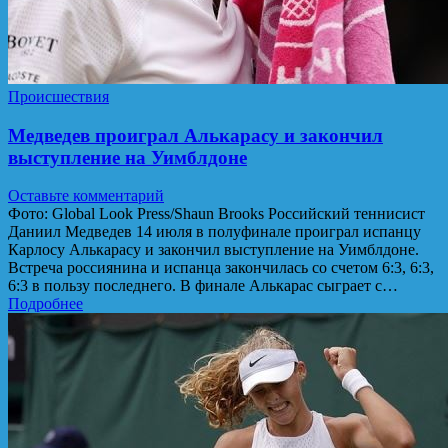
Происшествия
Медведев проиграл Алькарасу и закончил
выступление на Уимблдоне
Оставьте комментарий
Фото: Global Look Press/Shaun Brooks Российский теннисист
Даниил Медведев 14 июля в полуфинале проиграл испанцу
Карлосу Алькарасу и закончил выступление на Уимблдоне.
Встреча россиянина и испанца закончилась со счетом 6:3, 6:3,
6:3 в пользу последнего. В финале Алькарас сыграет с…
Подробнее