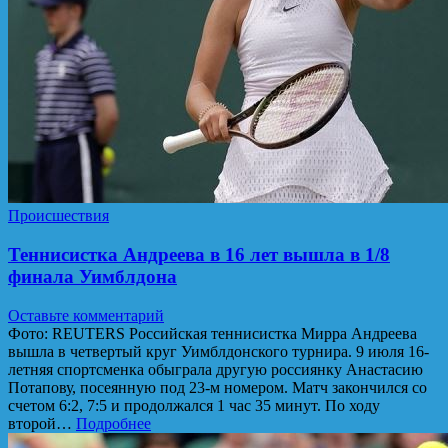
Происшествия
Теннисистка Андреева в 16 лет вышла в 1/8
финала Уимблдона
Оставьте комментарий
Фото: REUTERS Российская теннисистка Мирра Андреева
вышла в четвертый круг Уимблдонского турнира. 9 июля 16-
летняя спортсменка обыграла другую россиянку Анастасию
Потапову, посеянную под 23-м номером. Матч закончился со
счетом 6:2, 7:5 и продолжался 1 час 35 минут. По ходу
второй…
Подробнее