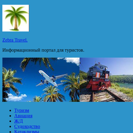
Перейти
к
содержимому
Zebra Travel.
Информационный портал для туристов.
Туризм
Авиация
Ж/Д
Судоходство
Катаклизмы