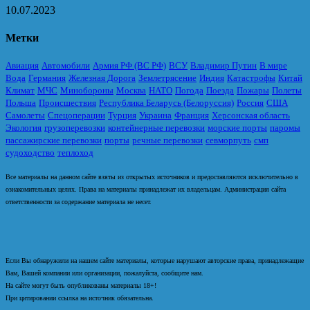
10.07.2023
Метки
Авиация
Автомобили
Армия РФ (ВС РФ)
ВСУ
Владимир Путин
В мире
Вода
Германия
Железная Дорога
Землетрясение
Индия
Катастрофы
Китай
Климат
МЧС
Минобороны
Москва
НАТО
Погода
Поезда
Пожары
Полеты
Польша
Происшествия
Республика Беларусь (Белоруссия)
Россия
США
Самолеты
Спецоперации
Турция
Украина
Франция
Херсонская область
Экология
грузоперевозки
контейнерные перевозки
морские порты
паромы
пассажирские перевозки
порты
речные перевозки
севморпуть
смп
судоходство
теплоход
Все материалы на данном сайте взяты из открытых источников и предоставляются исключительно в
ознакомительных целях. Права на материалы принадлежат их владельцам. Администрация сайта
ответственности за содержание материала не несет.
Если Вы обнаружили на нашем сайте материалы, которые нарушают авторские права, принадлежащие
Вам, Вашей компании или организации, пожалуйста, сообщите нам.
На сайте могут быть опубликованы материалы 18+!
При цитировании ссылка на источник обязательна.