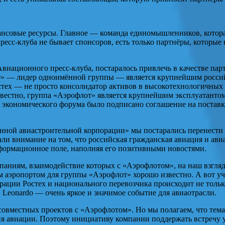
нсовые ресурсы. Главное — команда единомышленников, которая
есс-клуба не бывает спонсоров, есть только партнёры, которые
виационного пресс-клуба, постаралось привлечь в качестве парт
т» — лидер одноимённой группы — является крупнейшим росси
стех — не просто консолидатор активов в высокотехнологичных 
звестно, группа «Аэрофлот» является крупнейшим эксплуатантом
о экономического форума было подписано соглашение на постав
нной авиастроительной корпорации» мы постарались перенести 
ли внимание на том, что российская гражданская авиация и авиа
нформационное поле, наполняя его позитивными новостями.
ниям, взаимодействие которых с «Аэрофлотом», на наш взгляд,
 аэропортом для группы «Аэрофлот» хорошо известно. А вот у
рации Ростех и национального перевозчика происходит не тольк
Leonardo — очень яркое и значимое событие для авиаотрасли.
 совместных проектов с «Аэрофлотом». Но мы полагаем, что те
ия авиации. Поэтому инициативу компании поддержать встречу 