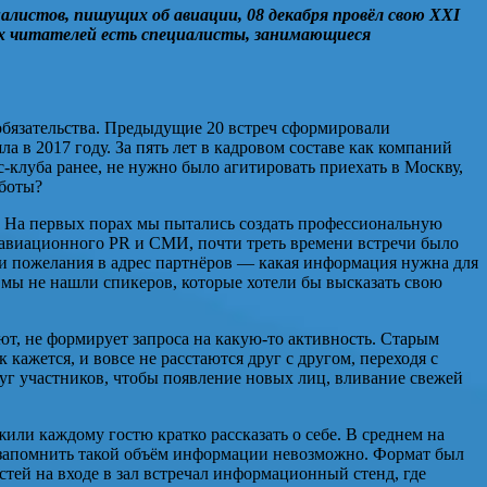
листов, пишущих об авиации, 08 декабря провёл свою XXI
х читателей есть специалисты, занимающиеся
обязательства. Предыдущие 20 встреч сформировали
 в 2017 году. За пять лет в кадровом составе как компаний
клуба ранее, не нужно было агитировать приехать в Москву,
аботы?
ю. На первых порах мы пытались создать профессиональную
й авиационного PR и СМИ, почти треть времени встречи было
ли пожелания в адрес партнёров — какая информация нужна для
у, мы не нашли спикеров, которые хотели бы высказать свою
ают, не формирует запроса на какую-то активность. Старым
кажется, и вовсе не расстаются друг с другом, переходя с
уг участников, чтобы появление новых лиц, вливание свежей
ли каждому гостю кратко рассказать о себе. В среднем на
что запомнить такой объём информации невозможно. Формат был
тей на входе в зал встречал информационный стенд, где