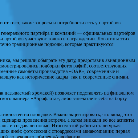
от того, какие запросы и потребности есть у партнёров.
— генерального партнёра и компаний — официальных партнёров
партнёров участвуют только в награждении. Логотипы этих
аточно традиционные подходы, которые практикуются
ника, мы решили обыграть эту дату, предоставив авиационным
 демонстрировались подборки фотографий, соответствующих
ременные самолёты производства «ОАК», современные и
чавшую как исторические кадры, так и современные снимки,
так называемый хромакей) позволяет подставлять на финальном
кого лайнера «Аэрофлота», либо запечатлеть себя на борту
ивностей на площадке. Важно акцентировать, что вклад этот
сценария проведения встречи, а затем вникали во все аспекты
лы и создавали новые. Итогом этой работы стали яркая
ших дней; фотосессия с стюардессами авиакомпании; первая
дней до векового юбилея «Аэрофлота».