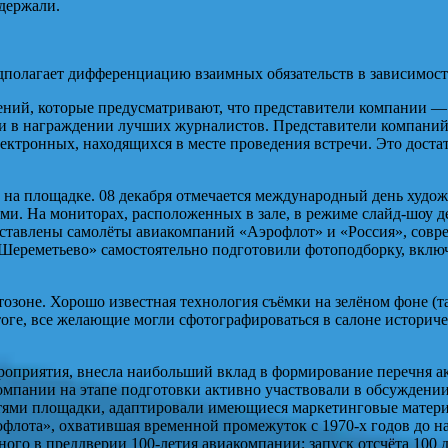
держали.
полагает дифференциацию взаимных обязательств в зависимости 
ений, которые предусматривают, что представители компании 
и в награждении лучших журналистов. Представители компаний-
ектронных, находящихся в месте проведения встречи. Это дост
на площадке. 08 декабря отмечается международный день худож
ами. На мониторах, расположенных в зале, в режиме слайд-шоу
дставлены самолёты авиакомпаний «Аэрофлот» и «Россия», сов
«Шереметьево» самостоятельно подготовили фотоподборку, вклю
тозоне. Хорошо известная технология съёмки на зелёном фоне (
ге, все желающие могли сфотографироваться в салоне историчес
приятия, внесла наибольший вклад в формирование перечня акт
мпании на этапе подготовки активно участвовали в обсуждении 
тями площадки, адаптировали имеющиеся маркетинговые материа
лота», охватившая временной промежуток с 1970-х годов до на
ого в преддверии 100-летия авиакомпании; запуск отсчёта 100 