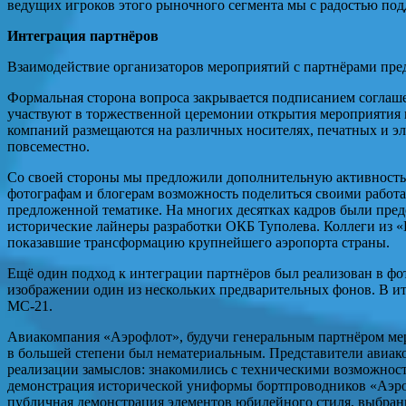
ведущих игроков этого рыночного сегмента мы с радостью под
Интеграция партнёров
Взаимодействие организаторов мероприятий с партнёрами пред
Формальная сторона вопроса закрывается подписанием соглаш
участвуют в торжественной церемонии открытия мероприятия 
компаний размещаются на различных носителях, печатных и эл
повсеместно.
Со своей стороны мы предложили дополнительную активность 
фотографам и блогерам возможность поделиться своими работ
предложенной тематике. На многих десятках кадров были пре
исторические лайнеры разработки ОКБ Туполева. Коллеги из 
показавшие трансформацию крупнейшего аэропорта страны.
Ещё один подход к интеграции партнёров был реализован в фо
изображении один из нескольких предварительных фонов. В ито
МС-21.
Авиакомпания «Аэрофлот», будучи генеральным партнёром меро
в большей степени был нематериальным. Представители авиако
реализации замыслов: знакомились с техническими возможнос
демонстрация исторической униформы бортпроводников «Аэроф
публичная демонстрация элементов юбилейного стиля, выбранн