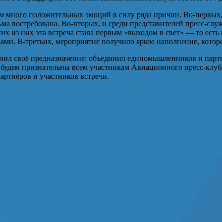
м много положительных эмоций в силу ряда причин. Во-первых,
ма востребована. Во-вторых, и среди представителей пресс-сл
гих из них эта встреча стала первым «выходом в свет» — то ес
рами. В-третьих, мероприятие получило яркое наполнение, кото
нил своё предназначение: объединил единомышленников и партнё
будем признательны всем участникам Авиационного пресс-клуба 
артнёров и участников встречи.