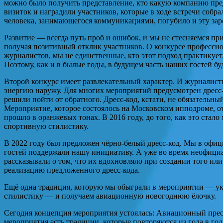
можно было получить представление, кто какую компанию предс
визиток и наградили участников, которые в ходе встречи соб
человека, занимающегося коммуникациями, погубило и эту з
Развитие — всегда путь проб и ошибок, и мы не стесняемся при
получая позитивный отклик участников. О конкурсе профессио
журналистов, мы не единственные, кто этот подход практикует
Поэтому, как и в былые годы, в будущем часть наших гостей б
Второй конкурс имеет развлекательный характер. И журналист
энергию наружу. Для многих мероприятий предусмотрен дресс-
решили пойти от обратного. Дресс-код, кстати, не обязательны
Мероприятие, которое состоялось на Московском ипподроме, о
прошло в оранжевых тонах. В 2016 году, до того, как это стал
спортивную стилистику.
В 2022 году был предложен чёрно-белый дресс-код. Мы в офиц
гостей поддержали нашу инициативу. А уже во время неофициал
рассказывали о том, что их вдохновляло при создании того ил
реализацию предложенного дресс-кода.
Ещё одна традиция, которую мы обыграли в мероприятии — 
стилистику — и получаем авиационную новогоднюю ёлочку.
Сегодня концепция мероприятия устоялась: Авиационный пресс
мероприятия есть традиции, которые повторяются из года в го