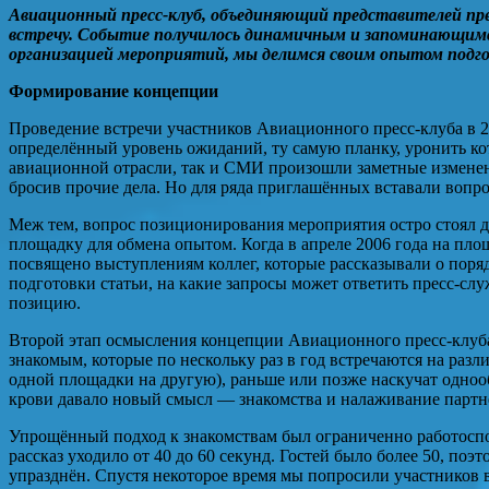
Авиационный пресс-клуб, объединяющий представителей пре
встречу. Событие получилось динамичным и запоминающимс
организацией мероприятий, мы делимся своим опытом подго
Формирование концепции
Проведение встречи участников Авиационного пресс-клуба в 2
определённый уровень ожиданий, ту самую планку, уронить кот
авиационной отрасли, так и СМИ произошли заметные изменени
бросив прочие дела. Но для ряда приглашённых вставали вопро
Меж тем, вопрос позиционирования мероприятия остро стоял д
площадку для обмена опытом. Когда в апреле 2006 года на пл
посвящено выступлениям коллег, которые рассказывали о поря
подготовки статьи, на какие запросы может ответить пресс-слу
позицию.
Второй этап осмысления концепции Авиационного пресс-клуба п
знакомым, которые по нескольку раз в год встречаются на разл
одной площадки на другую), раньше или позже наскучат одноо
крови давало новый смысл — знакомства и налаживание партнё
Упрощённый подход к знакомствам был ограниченно работоспос
рассказ уходило от 40 до 60 секунд. Гостей было более 50, по
упразднён. Спустя некоторое время мы попросили участников в