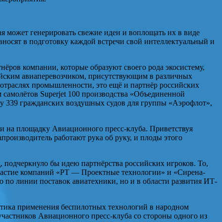
 может генерировать свежие идеи и воплощать их в виде
 вносят в подготовку каждой встречи свой интеллектуальный и
нёров компании, которые образуют своего рода экосистему,
йским авиаперевозчиком, присутствующим в различных
отраслях промышленности, это ещё и партнёр российских
 самолётов Superjet 100 производства «Объединенной
ку 339 гражданских воздушных судов для группы «Аэрофлот»,
и на площадку Авиационного пресс-клуба. Приветствуя
производитель работают рука об руку, и плоды этого
 подчеркнуло бы идею партнёрства российских игроков. То,
частие компаний «РТ — Проектные технологии» и «Сирена-
о по линии поставок авиатехники, но и в области развития ИТ-
матика применения беспилотных технологий в народном
участников Авиационного пресс-клуба со стороны одного из