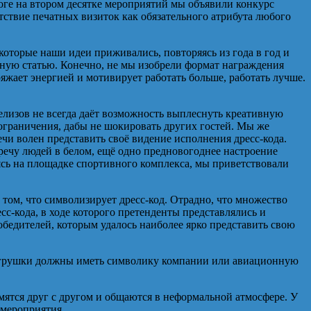
тоге на втором десятке мероприятий мы объявили конкурс
тствие печатных визиток как обязательного атрибута любого
которые наши идеи приживались, повторяясь из года в год и
ную статью. Конечно, не мы изобрели формат награждения
яжает энергией и мотивирует работать больше, работать лучше.
елизов не всегда даёт возможность выплеснуть креативную
ограничения, дабы не шокировать других гостей. Мы же
ечи волен представить своё видение исполнения дресс-кода.
речу людей в белом, ещё одно предновогоднее настроение
аясь на площадке спортивного комплекса, мы приветствовали
ом, что символизирует дресс-код. Отрадно, что множество
с-кода, в ходе которого претенденты представлялись и
обедителей, которым удалось наиболее ярко представить свою
игрушки должны иметь символику компании или авиационную
мятся друг с другом и общаются в неформальной атмосфере. У
 мероприятия.