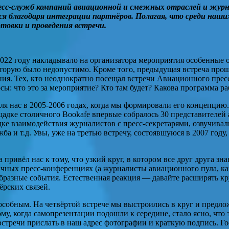
сс-служб компаний авиационной и смежных отраслей и журна
я благодаря интеграции партнёров. Полагая, что
среди наши
товки и проведения встречи.
022 году накладывало на организатора мероприятия особенные 
орую было недопустимо. Кроме того, предыдущая встреча прошла
я. Тех, кто неоднократно посещал встречи Авиационного пресс-
сы: что это за мероприятие? Кто там будет? Какова программа р
ля нас в 2005-2006 годах, когда мы формировали его концепци
ощадке столичного Bookafe впервые собралось 30 представителе
дке взаимодействия журналистов с пресс-секретарями, озвучива
жба и т.д. Увы, уже на третью встречу, состоявшуюся в 2007 год
ривёл нас к тому, что узкий круг, в котором все друг друга зн
ичных пресс-конференциях (а журналисты авиационного пула, как 
бразные события. Естественная реакция — давайте расширять кр
рских связей.
обным. На четвёртой встрече мы выстроились в круг и предложи
этому, когда самопрезентации подошли к середине, стало ясно, 
стречи прислать в наш адрес фотографии и краткую подпись. Гос