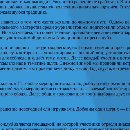
тавляет и как выглядит. Увы, и это решение не сработало. В и
рали наиболее внушительную коллекцию визитных карточек. Отсу
арождавшуюся традицию.
знаваться в том, что частенько шли по ложному пути. Однако не
нального мастерства среди журналистов мы подготовили отдель
. Но мы считаем, что общественное признание действительно зар
удет увозить домой дипломы Авиационного пресс-клуба.
ы, и пиарщики — люди творческие, но формат заметок и пресс-р
код, суть которого — унифицировать внешний вид, установить 
й для соблюдения, даёт тему, мотив. Далее каждый участник встр
тсылало нас к тематике шляп. Снежной зимой мы проводили вст
о мейнстримом, мы провели вечеринку масок. Год спустя, встреч
иальном ТГ-канале мероприятия дали подробную информацию о т
ьной части мероприятия состоялся так называемый конкурс дрес
и иного образа. Далее общим голосованием гости выбрали двух п
украшение новогодней ели игрушками. Добавим один штрих — 
-клуб является площадкой, на которой участники отрасли знако
д, и есть уникальная составляющая, которую привносят партнёры