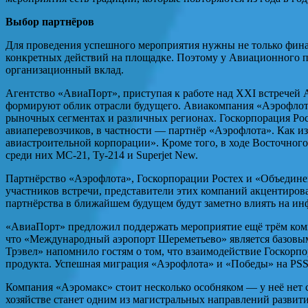
Выбор партнёров
Для проведения успешного мероприятия нужны не только фина
конкретных действий на площадке. Поэтому у Авиационного пр
организационный вклад.
Агентство «АвиаПорт», приступая к работе над XXI встречей А
формируют облик отрасли будущего. Авиакомпания «Аэрофло
рыночных сегментах и различных регионах. Госкорпорация Ро
авиаперевозчиков, в частности — партнёр «Аэрофлота». Как и
авиастроительной корпорации». Кроме того, в ходе Восточног
среди них МС-21, Ту-214 и Superjet New.
Партнёрство «Аэрофлота», Госкорпорации Ростех и «Объедине
участников встречи, представители этих компаний акцентирова
партнёрства в ближайшем будущем будут заметно влиять на и
«АвиаПорт» предложил поддержать мероприятие ещё трём компа
что «Международный аэропорт Шереметьево» является базовым
Трэвел» напомнило гостям о том, что взаимодействие Госкорпо
продукта. Успешная миграция «Аэрофлота» и «Победы» на PSS 
Компания «Аэромакс» стоит несколько особняком — у неё нет
хозяйстве станет одним из магистральных направлений развит