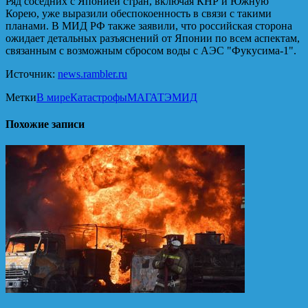
Ряд соседних с Японией стран, включая КНР и Южную
Корею, уже выразили обеспокоенность в связи с такими
планами. В МИД РФ также заявили, что российская сторона
ожидает детальных разъяснений от Японии по всем аспектам,
связанным с возможным сбросом воды с АЭС "Фукусима-1".
Источник:
news.rambler.ru
Метки
В мире
Катастрофы
МАГАТЭ
МИД
Похожие записи