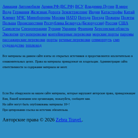
Авиация
Автомобили
Армия РФ (ВС РФ)
ВСУ
Владимир Путин
В мире
Вода
Германия
Железная Дорога
Землетрясение
Индия
Катастрофы
Китай
Климат
МЧС
Минобороны
Москва
НАТО
Погода
Поезда
Пожары
Полеты
Польша
Происшествия
Республика Беларусь (Белоруссия)
Россия
США
Самолеты
Спецоперации
Турция
Украина
Франция
Херсонская область
Экология
грузоперевозки
контейнерные перевозки
морские порты
паромы
пассажирские перевозки
порты
речные перевозки
севморпуть
смп
судоходство
теплоход
Все материалы на данном сайте взяты из открытых источников и предоставляются исключительно в
ознакомительных целях. Права на материалы принадлежат их владельцам. Администрация сайта
ответственности за содержание материала не несет.
Если Вы обнаружили на нашем сайте материалы, которые нарушают авторские права, принадлежащие
Вам, Вашей компании или организации, пожалуйста, сообщите нам.
На сайте могут быть опубликованы материалы 18+!
При цитировании ссылка на источник обязательна.
Авторские права © 2026
Zebra Travel.
.