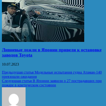
Ливневые дожди в Японии привели к остановке
заводов Toyota
10.07.2023
Навигация
Предыдущая статья
Модельные испытания судна Атаман-140
превзошли ожидания
по
Следующая статья
В Японии заявили о 27 пострадавших при
записям
пожаре в критическом состоянии