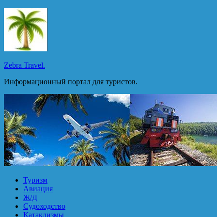
Перейти
к
содержимому
Zebra Travel.
Информационный портал для туристов.
Туризм
Авиация
Ж/Д
Судоходство
Катаклизмы