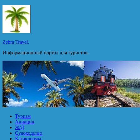
Перейти
к
содержимому
Zebra Travel.
Информационный портал для туристов.
Туризм
Авиация
Ж/Д
Судоходство
Катаклизмы