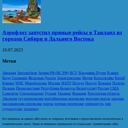
Аэрофлот запустил прямые рейсы в Таиланд из
городов Сибири и Дальнего Востока
10.07.2023
Метки
Авиация
Автомобили
Армия РФ (ВС РФ)
ВСУ
Владимир Путин
В мире
Вода
Германия
Железная Дорога
Землетрясение
Индия
Катастрофы
Китай
Климат
МЧС
Минобороны
Москва
НАТО
Погода
Поезда
Пожары
Полеты
Польша
Происшествия
Республика Беларусь (Белоруссия)
Россия
США
Самолеты
Спецоперации
Турция
Украина
Франция
Херсонская область
Экология
грузоперевозки
контейнерные перевозки
морские порты
паромы
пассажирские перевозки
порты
речные перевозки
севморпуть
смп
судоходство
теплоход
Все материалы на данном сайте взяты из открытых источников и предоставляются исключительно в
ознакомительных целях. Права на материалы принадлежат их владельцам. Администрация сайта