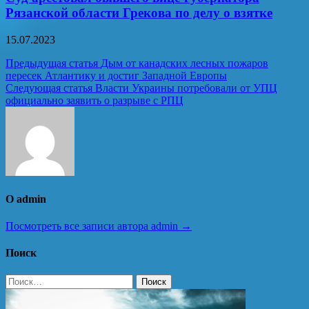
Рязанской области Грекова по делу о взятке
15.07.2023
Навигация
Предыдущая статья
Дым от канадских лесных пожаров
пересек Атлантику и достиг Западной Европы
по
Следующая статья
Власти Украины потребовали от УПЦ
записям
официально заявить о разрыве с РПЦ
О admin
Посмотреть все записи автора admin →
Поиск
Найти: