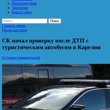
Происшествия
Экология
Карта сайта
Найти:
Главное меню
Происшествия
СК начал проверку после ДТП с
туристическим автобусом в Карелии
Оставьте комментарий