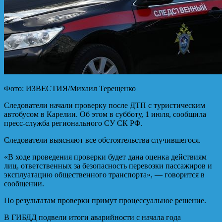
Фото: ИЗВЕСТИЯ/Михаил Терещенко
Следователи начали проверку после ДТП с туристическим
автобусом в Карелии. Об этом в субботу, 1 июля, сообщила
пресс-служба регионального СУ СК РФ.
Следователи выясняют все обстоятельства случившегося.
«В ходе проведения проверки будет дана оценка действиям
лиц, ответственных за безопасность перевозки пассажиров и
эксплуатацию общественного транспорта», — говорится в
сообщении.
По результатам проверки примут процессуальное решение.
В ГИБДД подвели итоги аварийности с начала года