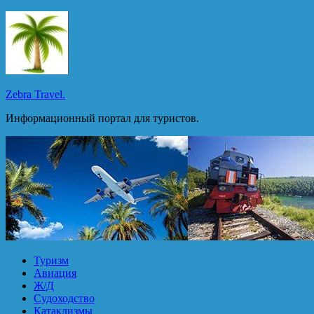
Перейти
к
содержимому
Zebra Travel.
Информационный портал для туристов.
Туризм
Авиация
Ж/Д
Судоходство
Катаклизмы