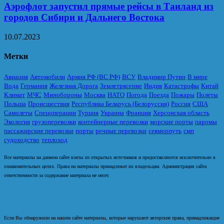
Аэрофлот запустил прямые рейсы в Таиланд из
городов Сибири и Дальнего Востока
10.07.2023
Метки
Авиация
Автомобили
Армия РФ (ВС РФ)
ВСУ
Владимир Путин
В мире
Вода
Германия
Железная Дорога
Землетрясение
Индия
Катастрофы
Китай
Климат
МЧС
Минобороны
Москва
НАТО
Погода
Поезда
Пожары
Полеты
Польша
Происшествия
Республика Беларусь (Белоруссия)
Россия
США
Самолеты
Спецоперации
Турция
Украина
Франция
Херсонская область
Экология
грузоперевозки
контейнерные перевозки
морские порты
паромы
пассажирские перевозки
порты
речные перевозки
севморпуть
смп
судоходство
теплоход
Все материалы на данном сайте взяты из открытых источников и предоставляются исключительно в
ознакомительных целях. Права на материалы принадлежат их владельцам. Администрация сайта
ответственности за содержание материала не несет.
Если Вы обнаружили на нашем сайте материалы, которые нарушают авторские права, принадлежащие