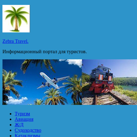
Перейти
к
содержимому
Zebra Travel.
Информационный портал для туристов.
Туризм
Авиация
Ж/Д
Судоходство
Катаклизмы