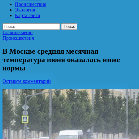
Происшествия
Экология
Карта сайта
Найти:
Главное меню
Происшествия
В Москве средняя месячная
температура июня оказалась ниже
нормы
Оставьте комментарий