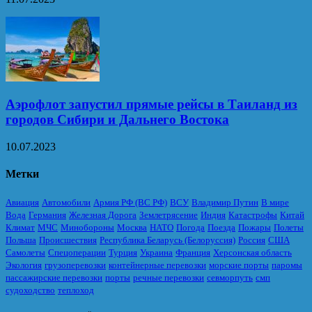
Аэрофлот запустил прямые рейсы в Таиланд из
городов Сибири и Дальнего Востока
10.07.2023
Метки
Авиация
Автомобили
Армия РФ (ВС РФ)
ВСУ
Владимир Путин
В мире
Вода
Германия
Железная Дорога
Землетрясение
Индия
Катастрофы
Китай
Климат
МЧС
Минобороны
Москва
НАТО
Погода
Поезда
Пожары
Полеты
Польша
Происшествия
Республика Беларусь (Белоруссия)
Россия
США
Самолеты
Спецоперации
Турция
Украина
Франция
Херсонская область
Экология
грузоперевозки
контейнерные перевозки
морские порты
паромы
пассажирские перевозки
порты
речные перевозки
севморпуть
смп
судоходство
теплоход