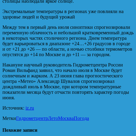
столицы наблюдали яркое солнце.
Экстремальные температуры в регионах уже повлияли на
здоровье людей и будущий урожай
Между тем в первый день июля синоптики спрогнозировали
переменную облачность и небольшой кратковременный дождь
в некоторых частях столичного региона. Днем температура
будет варьироваться в диапазоне +24…+26 градусов в городе
и от +21 до +26 — по области, а ночью столбики термометров
опустятся до +14 по Москве и до +11 — за городом.
Накануне научный руководитель Гидрометцентра России
Роман Вильфанд заявил, что начало июля в Москве будет
солнечным и жарким. А 23 июня глава прогностического
центра «Метео» Александр Шувалов спрогнозировал
дождливый июль в Москве, при котором температурные
показатели месяца будут отчасти повторять характер погоды
июня.
Источник:
iz.ru
Метки
Гидрометцентр
Лето
Москва
Погода
Похожие записи