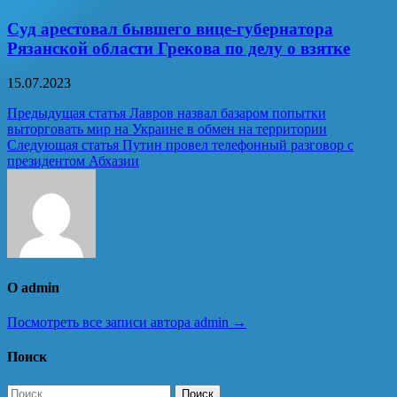
Суд арестовал бывшего вице-губернатора
Рязанской области Грекова по делу о взятке
15.07.2023
Навигация
Предыдущая статья
Лавров назвал базаром попытки
выторговать мир на Украине в обмен на территории
по
Следующая статья
Путин провел телефонный разговор с
записям
президентом Абхазии
О admin
Посмотреть все записи автора admin →
Поиск
Найти: