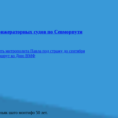
рижераторных судов по Севморпути
ть митрополита Павла под стражу до сентября
аршрут ко Дню ВМФ
ньяк шато монтифо 50 лет.