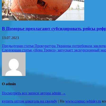
В Поморье предлагают субсидировать рейсы реф
13.07.2023
Навигация
Предыдущая статья
Прокуратура Украины потребовала заключи
Следующая статья
«Нева Тревел» запускает экскурсионный м
по
записям
О admin
Посмотреть все записи автора admin →
купить оптом алкоголь на свадьбу
| На
www.cognac-whisky.ru
ко