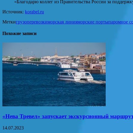
«Благодарю коллег из Правительства России за поддерж
Источник:
korabel.ru
Метки
грузоперевозки
морская линия
морские порты
паромное с
Похожие записи
«Нева Тревел» запускает экскурсионный маршр
14.07.2023