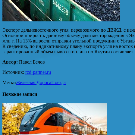
Экспорт дальневосточного угля, перевозимого по ДВЖД, с нача
Основной прирост к данному объему дали месторождения в Якут
млн т. На 13% выросли отправки угольной продукции с Ургальс
К сведению, по индикативному плану экспорта угля на восток 
гарантированный объем вывоза топлива по Якутии составляет 2
Автор:
Павел Белов
Источник:
rzd-partner.ru
Метки
Железная Дорога
Поезда
Похожие записи