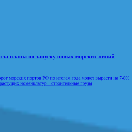
ла планы по запуску новых морских линий
борот морских портов РФ по итогам года может вырасти на 7-8%
растущих номенклатур – строительные грузы