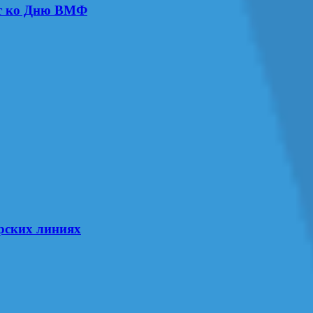
ут ко Дню ВМФ
рских линиях