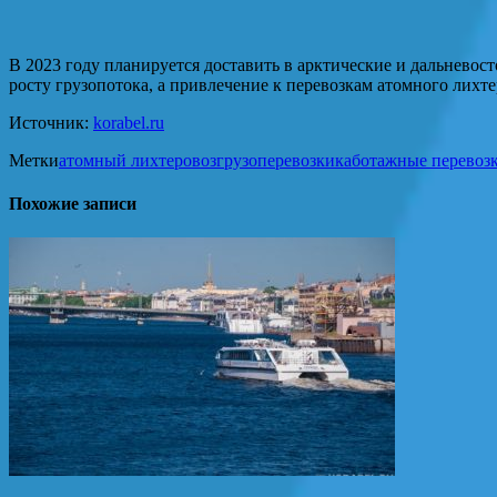
В 2023 году планируется доставить в арктические и дальнево
росту грузопотока, а привлечение к перевозкам атомного лихт
Источник:
korabel.ru
Метки
атомный лихтеровоз
грузоперевозки
каботажные перевоз
Похожие записи