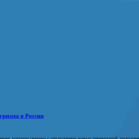
уризма в России
ние, которое связано с открытиями новых территорий, походам