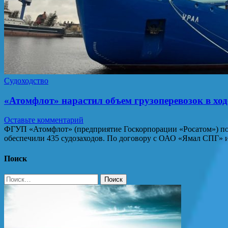
Судоходство
«Атомфлот» нарастил объем грузоперевозок в ход
Оставьте комментарий
ФГУП «Атомфлот» (предприятие Госкорпорации «Росатом») под
обеспечили 435 судозаходов. По договору с ОАО «Ямал СПГ
Поиск
Найти: