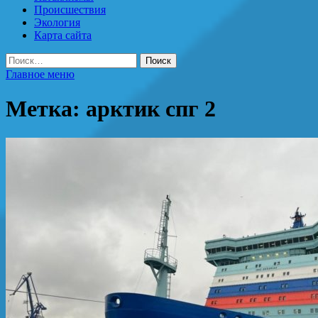
Происшествия
Экология
Карта сайта
Найти:
Главное меню
Метка:
арктик спг 2