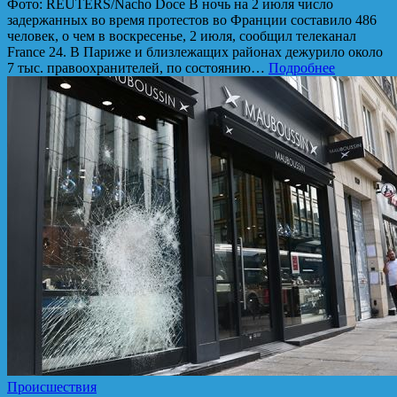
Фото: REUTERS/Nacho Doce В ночь на 2 июля число
задержанных во время протестов во Франции составило 486
человек, о чем в воскресенье, 2 июля, сообщил телеканал
France 24. В Париже и близлежащих районах дежурило около
7 тыс. правоохранителей, по состоянию…
Подробнее
Происшествия