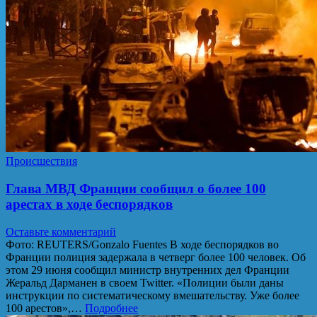
Происшествия
Глава МВД Франции сообщил о более 100
арестах в ходе беспорядков
Оставьте комментарий
Фото: REUTERS/Gonzalo Fuentes В ходе беспорядков во
Франции полиция задержала в четверг более 100 человек. Об
этом 29 июня сообщил министр внутренних дел Франции
Жеральд Дарманен в своем Twitter. «Полиции были даны
инструкции по систематическому вмешательству. Уже более
100 арестов»,…
Подробнее