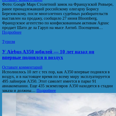
Фото: Google Maps Столетний замок на Французской Ривьере,
ранее принадлежавший российскому олигарху Борису
Березовскому, после многолетних судебных разбирательств
выставлен на продажу, сообщило 27 июня Bloomberg.
Французское агентство по конфискованным активам Agrasc
продает Шато де ла Гаруп на мысе Антиб. Посещения…
Подробнее
Туризм
У Airbus A350 юбилей ― 10 лет назад он
впервые поднялся в воздух
Оставьте комментарий
Исполнилось 10 лет с тех пор, как A350 впервые поднялся в
воздух, и в настоящее время по всему миру эксплуатируется
495 лайнеров A350. Этот самолет имеется в парке 91
авиакомпании. Еще 435 экземпляров A350 находятся в стадии
заказа и должны…
Подробнее