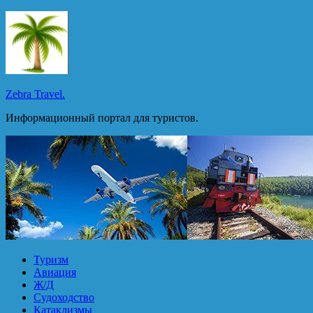
Перейти
к
содержимому
Zebra Travel.
Информационный портал для туристов.
Туризм
Авиация
Ж/Д
Судоходство
Катаклизмы