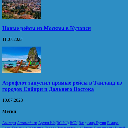
Новые рейсы из Москвы в Кутаиси
11.07.2023
Аэрофлот запустил прямые рейсы в Таиланд из
городов Сибири и Дальнего Востока
10.07.2023
Метки
Авиация
Автомобили
Армия РФ (ВС РФ)
ВСУ
Владимир Путин
В мире
Вода
Германия
Железная Дорога
Землетрясение
Индия
Катастрофы
Китай