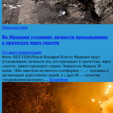
Происшествия
Во Франции установят личности призывающих
к протестам через соцсети
Оставьте комментарий
Фото: REUTERS/Pascal Rossignol Власти Франции будут
устанавливать личности тех, кто призывает к протестам, через
соцсети, заявил президент страны Эммануэль Макрон 30
июня. «Мы заметили на многих платформах <…> призывы к
организации агрессивных акций, а с другой — попытки
«подражания насилию»,…
Подробнее