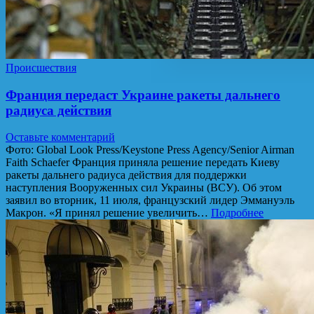
Происшествия
Франция передаст Украине ракеты дальнего
радиуса действия
Оставьте комментарий
Фото: Global Look Press/Keystone Press Agency/Senior Airman
Faith Schaefer Франция приняла решение передать Киеву
ракеты дальнего радиуса действия для поддержки
наступления Вооруженных сил Украины (ВСУ). Об этом
заявил во вторник, 11 июля, французский лидер Эммануэль
Макрон. «Я принял решение увеличить…
Подробнее