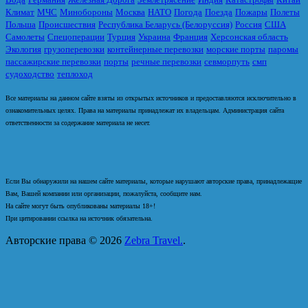
Климат
МЧС
Минобороны
Москва
НАТО
Погода
Поезда
Пожары
Полеты
Польша
Происшествия
Республика Беларусь (Белоруссия)
Россия
США
Самолеты
Спецоперации
Турция
Украина
Франция
Херсонская область
Экология
грузоперевозки
контейнерные перевозки
морские порты
паромы
пассажирские перевозки
порты
речные перевозки
севморпуть
смп
судоходство
теплоход
Все материалы на данном сайте взяты из открытых источников и предоставляются исключительно в
ознакомительных целях. Права на материалы принадлежат их владельцам. Администрация сайта
ответственности за содержание материала не несет.
Если Вы обнаружили на нашем сайте материалы, которые нарушают авторские права, принадлежащие
Вам, Вашей компании или организации, пожалуйста, сообщите нам.
На сайте могут быть опубликованы материалы 18+!
При цитировании ссылка на источник обязательна.
Авторские права © 2026
Zebra Travel.
.