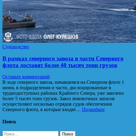
Судоходство
В рамках северного завоза в части Северного
флота доставят более 40 тысяч тонн грузов
Оставьте комментарий
В ходе северного завоза, начавшемся на Северном флоте 1
июня, в подразделения и части, дислоцированные в
труднодоступных районах Крайнего Севера, уже завезено
более 5 тысяч тонн грузов. Завоз зимовочных запасов
осуществляют несколько отрядов судов обеспечения
Северного флота, в которые входят…
Подробнее
Поиск
Найти: