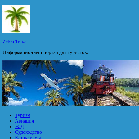
Перейти
к
содержимому
Zebra Travel.
Информационный портал для туристов.
Туризм
Авиация
Ж/Д
Судоходство
Катаклизмы