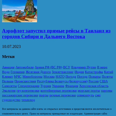
Аэрофлот запустил прямые рейсы в Таиланд из
городов Сибири и Дальнего Востока
10.07.2023
Метки
Авиация
Автомобили
Армия РФ (ВС РФ)
ВСУ
Владимир Путин
В мире
Вода
Германия
Железная Дорога
Землетрясение
Индия
Катастрофы
Китай
Климат
МЧС
Минобороны
Москва
НАТО
Погода
Поезда
Пожары
Полеты
Польша
Происшествия
Республика Беларусь (Белоруссия)
Россия
США
Самолеты
Спецоперации
Турция
Украина
Франция
Херсонская область
Экология
грузоперевозки
контейнерные перевозки
морские порты
паромы
пассажирские перевозки
порты
речные перевозки
севморпуть
смп
судоходство
теплоход
Все материалы на данном сайте взяты из открытых источников и предоставляются исключительно в
ознакомительных целях. Права на материалы принадлежат их владельцам. Администрация сайта