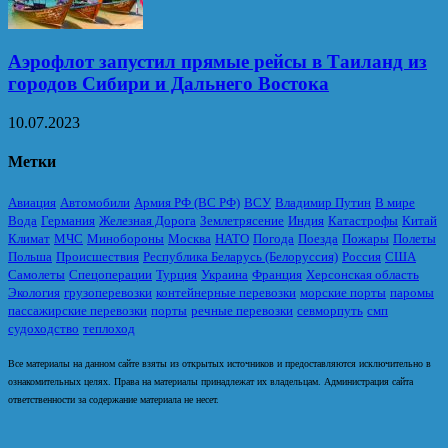
Аэрофлот запустил прямые рейсы в Таиланд из
городов Сибири и Дальнего Востока
10.07.2023
Метки
Авиация
Автомобили
Армия РФ (ВС РФ)
ВСУ
Владимир Путин
В мире
Вода
Германия
Железная Дорога
Землетрясение
Индия
Катастрофы
Китай
Климат
МЧС
Минобороны
Москва
НАТО
Погода
Поезда
Пожары
Полеты
Польша
Происшествия
Республика Беларусь (Белоруссия)
Россия
США
Самолеты
Спецоперации
Турция
Украина
Франция
Херсонская область
Экология
грузоперевозки
контейнерные перевозки
морские порты
паромы
пассажирские перевозки
порты
речные перевозки
севморпуть
смп
судоходство
теплоход
Все материалы на данном сайте взяты из открытых источников и предоставляются исключительно в
ознакомительных целях. Права на материалы принадлежат их владельцам. Администрация сайта
ответственности за содержание материала не несет.