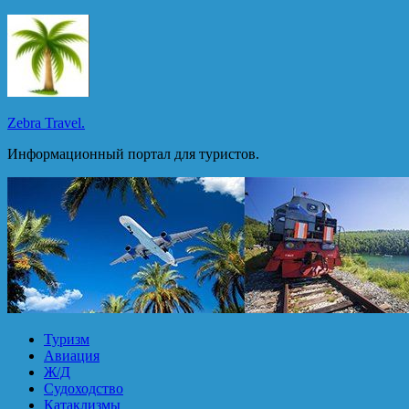
Перейти
к
содержимому
Zebra Travel.
Информационный портал для туристов.
Туризм
Авиация
Ж/Д
Судоходство
Катаклизмы