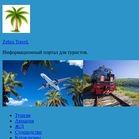
Перейти
к
содержимому
Zebra Travel.
Информационный портал для туристов.
Туризм
Авиация
Ж/Д
Судоходство
Катаклизмы