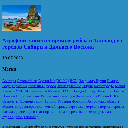
Аэрофлот запустил прямые рейсы в Таиланд из
городов Сибири и Дальнего Востока
10.07.2023
Метки
Авиация
Автомобили
Армия РФ (ВС РФ)
ВСУ
Владимир Путин
В мире
Вода
Германия
Железная Дорога
Землетрясение
Индия
Катастрофы
Китай
Климат
МЧС
Минобороны
Москва
НАТО
Погода
Поезда
Пожары
Полеты
Польша
Происшествия
Республика Беларусь (Белоруссия)
Россия
США
Самолеты
Спецоперации
Турция
Украина
Франция
Херсонская область
Экология
грузоперевозки
контейнерные перевозки
морские порты
паромы
пассажирские перевозки
порты
речные перевозки
севморпуть
смп
судоходство
теплоход
Все материалы на данном сайте взяты из открытых источников и предоставляются исключительно в