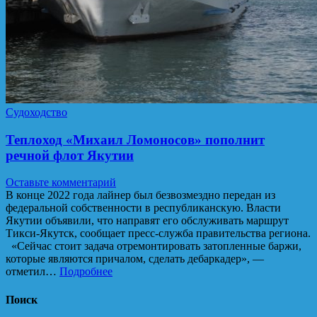
Судоходство
Теплоход «Михаил Ломоносов» пополнит
речной флот Якутии
Оставьте комментарий
В конце 2022 года лайнер был безвозмездно передан из
федеральной собственности в республиканскую. Власти
Якутии объявили, что направят его обслуживать маршрут
Тикси-Якутск, сообщает пресс-служба правительства региона.
«Сейчас стоит задача отремонтировать затопленные баржи,
которые являются причалом, сделать дебаркадер», —
отметил…
Подробнее
Поиск