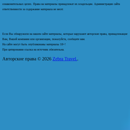
ознакомительных целях. Права на материалы принадлежат их владельцам. Администрация сайта
ответственности за содержание материала не несет.
Если Вы обнаружили на нашем сайте материалы, которые нарушают авторские права, принадлежащие
Вам, Вашей компании или организации, пожалуйста, сообщите нам.
На сайте могут быть опубликованы материалы 18+!
При цитировании ссылка на источник обязательна.
Авторские права © 2026
Zebra Travel.
.