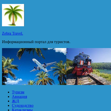
Перейти
к
содержимому
Zebra Travel.
Информационный портал для туристов.
Туризм
Авиация
Ж/Д
Судоходство
Катаклизмы