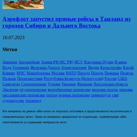
Аэрофлот запустил прямые рейсы в Таиланд из
городов Сибири и Дальнего Востока
10.07.2023
Метки
Авиация
Автомобили
Армия РФ (ВС РФ)
ВСУ
Владимир Путин
В мире
Вода
Германия
Железная Дорога
Землетрясение
Индия
Катастрофы
Китай
Климат
МЧС
Минобороны
Москва
НАТО
Погода
Поезда
Пожары
Полеты
Польша
Происшествия
Республика Беларусь (Белоруссия)
Россия
США
Самолеты
Спецоперации
Турция
Украина
Франция
Херсонская область
Экология
грузоперевозки
контейнерные перевозки
морские порты
паромы
пассажирские перевозки
порты
речные перевозки
севморпуть
смп
судоходство
теплоход
Все материалы на данном сайте взяты из открытых источников и предоставляются исключительно в
ознакомительных целях. Права на материалы принадлежат их владельцам. Администрация сайта
ответственности за содержание материала не несет.