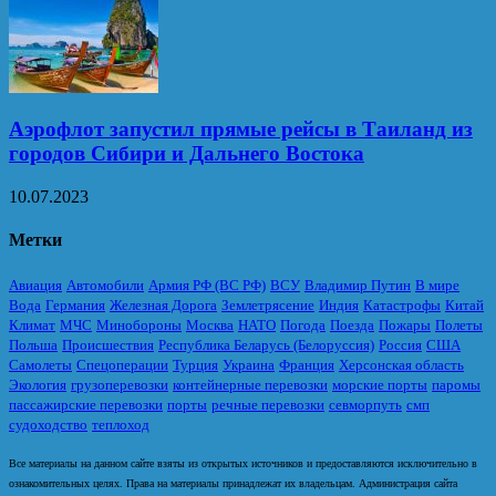
Аэрофлот запустил прямые рейсы в Таиланд из
городов Сибири и Дальнего Востока
10.07.2023
Метки
Авиация
Автомобили
Армия РФ (ВС РФ)
ВСУ
Владимир Путин
В мире
Вода
Германия
Железная Дорога
Землетрясение
Индия
Катастрофы
Китай
Климат
МЧС
Минобороны
Москва
НАТО
Погода
Поезда
Пожары
Полеты
Польша
Происшествия
Республика Беларусь (Белоруссия)
Россия
США
Самолеты
Спецоперации
Турция
Украина
Франция
Херсонская область
Экология
грузоперевозки
контейнерные перевозки
морские порты
паромы
пассажирские перевозки
порты
речные перевозки
севморпуть
смп
судоходство
теплоход
Все материалы на данном сайте взяты из открытых источников и предоставляются исключительно в
ознакомительных целях. Права на материалы принадлежат их владельцам. Администрация сайта