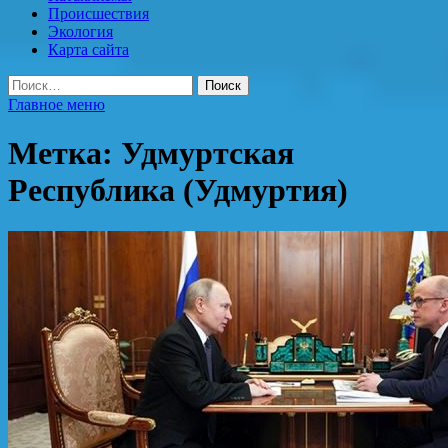
Происшествия
Экология
Карта сайта
Найти:
Главное меню
Метка:
Удмуртская
Республика (Удмуртия)