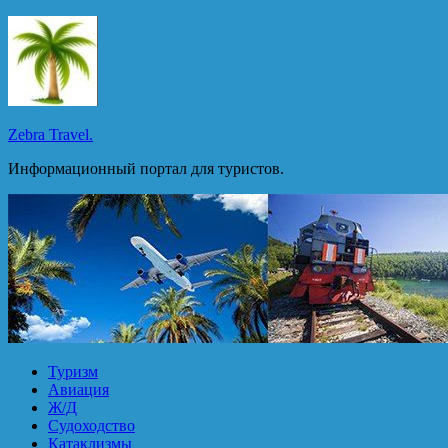
Перейти
к
содержимому
Zebra Travel.
Информационный портал для туристов.
Туризм
Авиация
Ж/Д
Судоходство
Катаклизмы