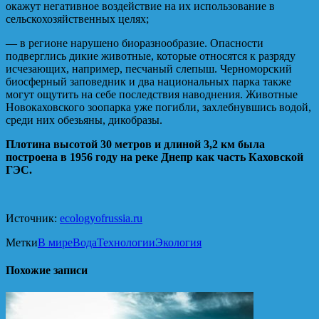
окажут негативное воздействие на их использование в
сельскохозяйственных целях;
— в регионе нарушено биоразнообразие. Опасности
подверглись дикие животные, которые относятся к разряду
исчезающих, например, песчаный слепыш. Черноморский
биосферный заповедник и два национальных парка также
могут ощутить на себе последствия наводнения. Животные
Новокаховского зоопарка уже погибли, захлебнувшись водой,
среди них обезьяны, дикобразы.
Плотина высотой 30 метров и длиной 3,2 км была
построена в 1956 году на реке Днепр как часть Каховской
ГЭС.
Источник:
ecologyofrussia.ru
Метки
В мире
Вода
Технологии
Экология
Похожие записи