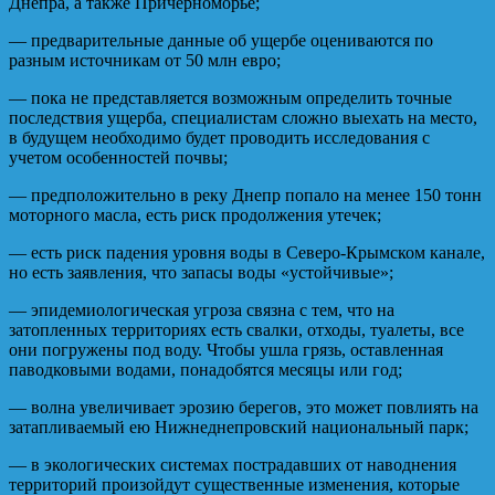
Днепра, а также Причерноморье;
— предварительные данные об ущербе оцениваются по
разным источникам от 50 млн евро;
— пока не представляется возможным определить точные
последствия ущерба, специалистам сложно выехать на место,
в будущем необходимо будет проводить исследования с
учетом особенностей почвы;
— предположительно в реку Днепр попало на менее 150 тонн
моторного масла, есть риск продолжения утечек;
— есть риск падения уровня воды в Северо-Крымском канале,
но есть заявления, что запасы воды «устойчивые»;
— эпидемиологическая угроза связна с тем, что на
затопленных территориях есть свалки, отходы, туалеты, все
они погружены под воду. Чтобы ушла грязь, оставленная
паводковыми водами, понадобятся месяцы или год;
— волна увеличивает эрозию берегов, это может повлиять на
затапливаемый ею Нижнеднепровский национальный парк;
— в экологических системах пострадавших от наводнения
территорий произойдут существенные изменения, которые