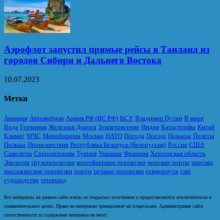
Аэрофлот запустил прямые рейсы в Таиланд из
городов Сибири и Дальнего Востока
10.07.2023
Метки
Авиация
Автомобили
Армия РФ (ВС РФ)
ВСУ
Владимир Путин
В мире
Вода
Германия
Железная Дорога
Землетрясение
Индия
Катастрофы
Китай
Климат
МЧС
Минобороны
Москва
НАТО
Погода
Поезда
Пожары
Полеты
Польша
Происшествия
Республика Беларусь (Белоруссия)
Россия
США
Самолеты
Спецоперации
Турция
Украина
Франция
Херсонская область
Экология
грузоперевозки
контейнерные перевозки
морские порты
паромы
пассажирские перевозки
порты
речные перевозки
севморпуть
смп
судоходство
теплоход
Все материалы на данном сайте взяты из открытых источников и предоставляются исключительно в
ознакомительных целях. Права на материалы принадлежат их владельцам. Администрация сайта
ответственности за содержание материала не несет.