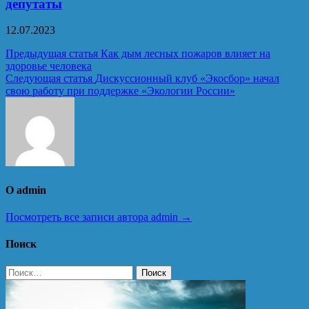
депутаты
12.07.2023
Навигация
Предыдущая статья
Как дым лесных пожаров влияет на
здоровье человека
по
Следующая статья
Дискуссионный клуб «Экосбор» начал
записям
свою работу при поддержке «Экологии России»
О admin
Посмотреть все записи автора admin →
Поиск
Найти: