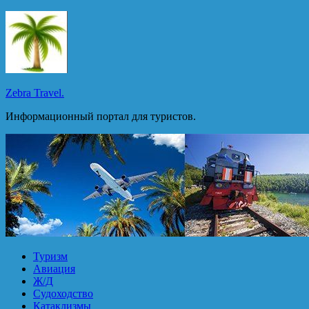
Перейти
к
содержимому
Zebra Travel.
Информационный портал для туристов.
Туризм
Авиация
Ж/Д
Судоходство
Катаклизмы