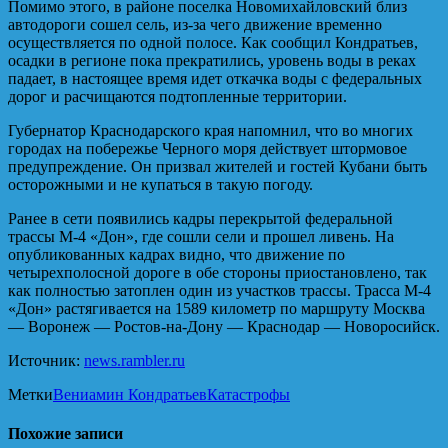
Помимо этого, в районе поселка Новомихайловский близ
автодороги сошел сель, из-за чего движение временно
осуществляется по одной полосе. Как сообщил Кондратьев,
осадки в регионе пока прекратились, уровень воды в реках
падает, в настоящее время идет откачка воды с федеральных
дорог и расчищаются подтопленные территории.
Губернатор Краснодарского края напомнил, что во многих
городах на побережье Черного моря действует штормовое
предупреждение. Он призвал жителей и гостей Кубани быть
осторожными и не купаться в такую погоду.
Ранее в сети появились кадры перекрытой федеральной
трассы М-4 «Дон», где сошли сели и прошел ливень. На
опубликованных кадрах видно, что движение по
четырехполосной дороге в обе стороны приостановлено, так
как полностью затоплен один из участков трассы. Трасса М-4
«Дон» растягивается на 1589 километр по маршруту Москва
— Воронеж — Ростов-на-Дону — Краснодар — Новоросийск.
Источник:
news.rambler.ru
Метки
Вениамин Кондратьев
Катастрофы
Похожие записи