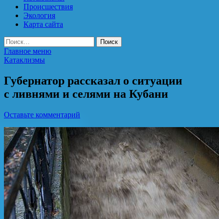
Происшествия
Экология
Карта сайта
Найти:
Главное меню
Катаклизмы
Губернатор рассказал о ситуации
с ливнями и селями на Кубани
Оставьте комментарий