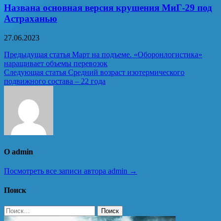
Названа основная версия крушения МиГ-29 под
Астраханью
27.06.2023
Навигация
Предыдущая статья
Март на подъеме. «Оборонлогистика»
наращивает объемы перевозок
по
Следующая статья
Средний возраст изотермического
записям
подвижного состава – 22 года
О admin
Посмотреть все записи автора admin →
Поиск
Найти: