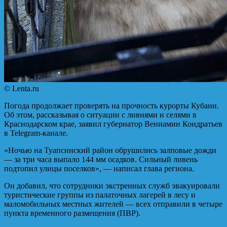
© Lenta.ru
Погода продолжает проверять на прочность курорты Кубани.
Об этом, рассказывая о ситуации с ливнями и селями в
Краснодарском крае, заявил губернатор Вениамин Кондратьев
в Telegram-канале.
«Ночью на Туапсинский район обрушились залповые дожди
— за три часа выпало 144 мм осадков. Сильный ливень
подтопил улицы поселков», — написал глава региона.
Он добавил, что сотрудники экстренных служб эвакуировали
туристические группы из палаточных лагерей в лесу и
маломобильных местных жителей — всех отправили в четыре
пункта временного размещения (ПВР).