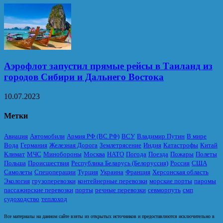
Аэрофлот запустил прямые рейсы в Таиланд из
городов Сибири и Дальнего Востока
10.07.2023
Метки
Авиация
Автомобили
Армия РФ (ВС РФ)
ВСУ
Владимир Путин
В мире
Вода
Германия
Железная Дорога
Землетрясение
Индия
Катастрофы
Китай
Климат
МЧС
Минобороны
Москва
НАТО
Погода
Поезда
Пожары
Полеты
Польша
Происшествия
Республика Беларусь (Белоруссия)
Россия
США
Самолеты
Спецоперации
Турция
Украина
Франция
Херсонская область
Экология
грузоперевозки
контейнерные перевозки
морские порты
паромы
пассажирские перевозки
порты
речные перевозки
севморпуть
смп
судоходство
теплоход
Все материалы на данном сайте взяты из открытых источников и предоставляются исключительно в