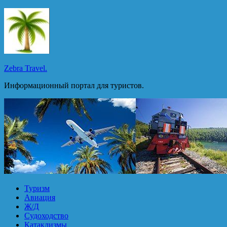
Перейти
к
содержимому
Zebra Travel.
Информационный портал для туристов.
Туризм
Авиация
Ж/Д
Судоходство
Катаклизмы