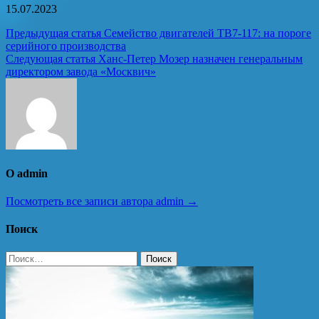
15.07.2023
Навигация
Предыдущая статья
Семейство двигателей ТВ7-117: на пороге
серийного производства
по
Следующая статья
Ханс-Петер Мозер назначен генеральным
записям
директором завода «Москвич»
О admin
Посмотреть все записи автора admin →
Поиск
Найти: