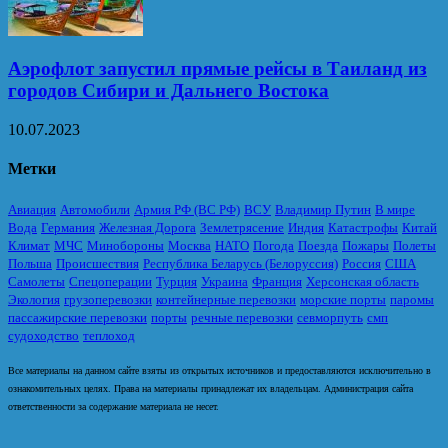
Аэрофлот запустил прямые рейсы в Таиланд из
городов Сибири и Дальнего Востока
10.07.2023
Метки
Авиация
Автомобили
Армия РФ (ВС РФ)
ВСУ
Владимир Путин
В мире
Вода
Германия
Железная Дорога
Землетрясение
Индия
Катастрофы
Китай
Климат
МЧС
Минобороны
Москва
НАТО
Погода
Поезда
Пожары
Полеты
Польша
Происшествия
Республика Беларусь (Белоруссия)
Россия
США
Самолеты
Спецоперации
Турция
Украина
Франция
Херсонская область
Экология
грузоперевозки
контейнерные перевозки
морские порты
паромы
пассажирские перевозки
порты
речные перевозки
севморпуть
смп
судоходство
теплоход
Все материалы на данном сайте взяты из открытых источников и предоставляются исключительно в
ознакомительных целях. Права на материалы принадлежат их владельцам. Администрация сайта
ответственности за содержание материала не несет.