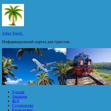
Перейти
к
содержимому
Zebra Travel.
Информационный портал для туристов.
Туризм
Авиация
Ж/Д
Судоходство
Катаклизмы