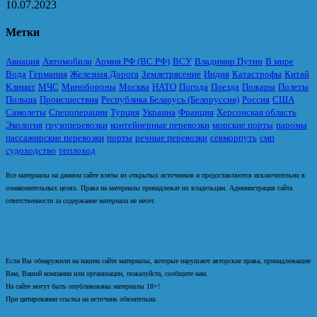
10.07.2023
Метки
Авиация
Автомобили
Армия РФ (ВС РФ)
ВСУ
Владимир Путин
В мире
Вода
Германия
Железная Дорога
Землетрясение
Индия
Катастрофы
Китай
Климат
МЧС
Минобороны
Москва
НАТО
Погода
Поезда
Пожары
Полеты
Польша
Происшествия
Республика Беларусь (Белоруссия)
Россия
США
Самолеты
Спецоперации
Турция
Украина
Франция
Херсонская область
Экология
грузоперевозки
контейнерные перевозки
морские порты
паромы
пассажирские перевозки
порты
речные перевозки
севморпуть
смп
судоходство
теплоход
Все материалы на данном сайте взяты из открытых источников и предоставляются исключительно в
ознакомительных целях. Права на материалы принадлежат их владельцам. Администрация сайта
ответственности за содержание материала не несет.
Если Вы обнаружили на нашем сайте материалы, которые нарушают авторские права, принадлежащие
Вам, Вашей компании или организации, пожалуйста, сообщите нам.
На сайте могут быть опубликованы материалы 18+!
При цитировании ссылка на источник обязательна.