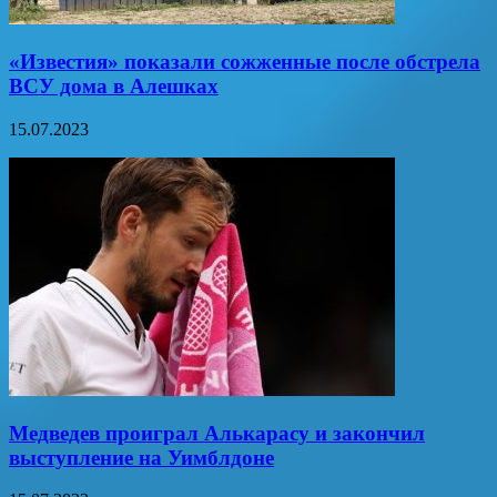
«Известия» показали сожженные после обстрела
ВСУ дома в Алешках
15.07.2023
Медведев проиграл Алькарасу и закончил
выступление на Уимблдоне