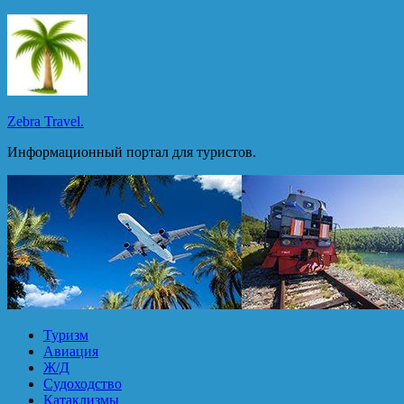
Перейти
к
содержимому
Zebra Travel.
Информационный портал для туристов.
Туризм
Авиация
Ж/Д
Судоходство
Катаклизмы