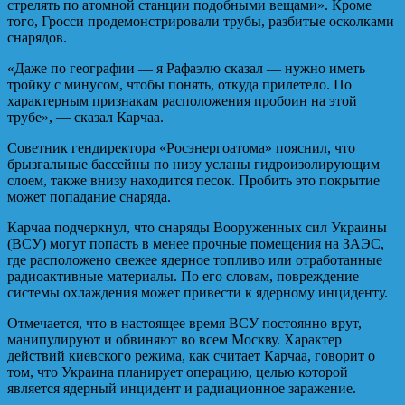
стрелять по атомной станции подобными вещами». Кроме
того, Гросси продемонстрировали трубы, разбитые осколками
снарядов.
«Даже по географии — я Рафаэлю сказал — нужно иметь
тройку с минусом, чтобы понять, откуда прилетело. По
характерным признакам расположения пробоин на этой
трубе», — сказал Карчаа.
Советник гендиректора «Росэнергоатома» пояснил, что
брызгальные бассейны по низу усланы гидроизолирующим
слоем, также внизу находится песок. Пробить это покрытие
может попадание снаряда.
Карчаа подчеркнул, что снаряды Вооруженных сил Украины
(ВСУ) могут попасть в менее прочные помещения на ЗАЭС,
где расположено свежее ядерное топливо или отработанные
радиоактивные материалы. По его словам, повреждение
системы охлаждения может привести к ядерному инциденту.
Отмечается, что в настоящее время ВСУ постоянно врут,
манипулируют и обвиняют во всем Москву. Характер
действий киевского режима, как считает Карчаа, говорит о
том, что Украина планирует операцию, целью которой
является ядерный инцидент и радиационное заражение.