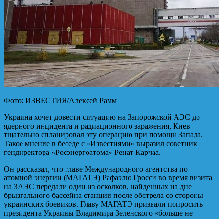
Фото: ИЗВЕСТИЯ/Алексей Рамм
Украина хочет довести ситуацию на Запорожской АЭС до
ядерного инцидента и радиационного заражения, Киев
тщательно спланировал эту операцию при помощи Запада.
Такое мнение в беседе с «Известиями» выразил советник
гендиректора «Росэнергоатома» Ренат Карчаа.
Он рассказал, что главе Международного агентства по
атомной энергии (МАГАТЭ) Рафаэлю Гросси во время визита
на ЗАЭС передали один из осколков, найденных на дне
брызгального бассейна станции после обстрела со стороны
украинских боевиков. Главу МАГАТЭ призвали попросить
президента Украины Владимира Зеленского «больше не