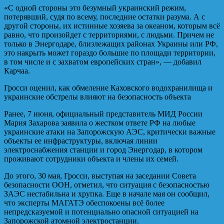
«С одной стороны это безумный украинский режим,
потерявший, судя по всему, последние остатки разума. А с
другой стороны, их истинные хозяева за океаном, которым всё
равно, что произойдет с территориями, с людьми. Причем не
только в Энергодаре, близлежащих районах Украины или РФ,
это накрыть может гораздо большие по площади территории,
в том числе и с захватом европейских стран», — добавил
Карчаа.
Гросси оценил, как обмеление Каховского водохранилища и
украинские обстрелы влияют на безопасность объекта
Ранее, 7 июня, официальный представитель МИД России
Мария Захарова заявила о жестком ответе РФ на любые
украинские атаки на Запорожскую АЭС, критически важные
объекты ее инфраструктуры, включая линии
электроснабжения станции и город Энергодар, в котором
проживают сотрудники объекта и члены их семей.
До этого, 30 мая, Гросси, выступая на заседании Совета
безопасности ООН, отметил, что ситуация с безопасностью
ЗАЭС нестабильна и хрупка. Еще в начале мая он сообщил,
что эксперты МАГАТЭ обеспокоены всё более
непредсказуемой и потенциально опасной ситуацией на
Запорожской атомной электростанции.