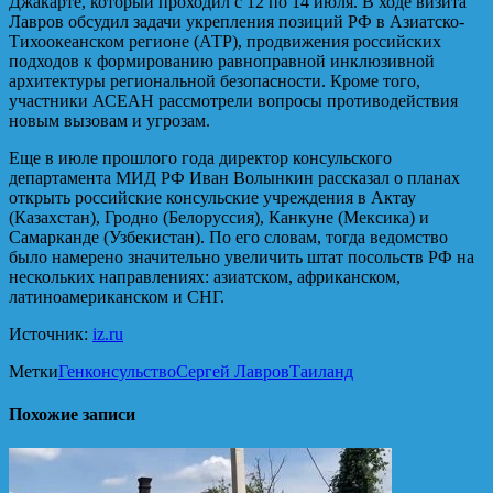
Джакарте, который проходил с 12 по 14 июля. В ходе визита
Лавров обсудил задачи укрепления позиций РФ в Азиатско-
Тихоокеанском регионе (АТР), продвижения российских
подходов к формированию равноправной инклюзивной
архитектуры региональной безопасности. Кроме того,
участники АСЕАН рассмотрели вопросы противодействия
новым вызовам и угрозам.
Еще в июле прошлого года директор консульского
департамента МИД РФ Иван Волынкин рассказал о планах
открыть российские консульские учреждения в Актау
(Казахстан), Гродно (Белоруссия), Канкуне (Мексика) и
Самарканде (Узбекистан). По его словам, тогда ведомство
было намерено значительно увеличить штат посольств РФ на
нескольких направлениях: азиатском, африканском,
латиноамериканском и СНГ.
Источник:
iz.ru
Метки
Генконсульство
Сергей Лавров
Таиланд
Похожие записи