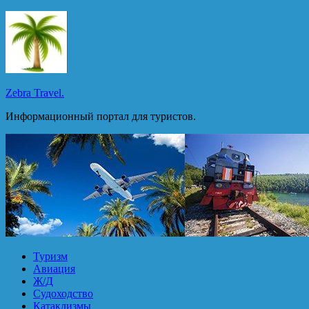
Перейти
к
содержимому
Zebra Travel.
Информационный портал для туристов.
Туризм
Авиация
Ж/Д
Судоходство
Катаклизмы