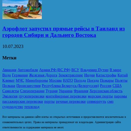
Аэрофлот запустил прямые рейсы в Таиланд из
городов Сибири и Дальнего Востока
10.07.2023
Метки
Авиация
Автомобили
Армия РФ (ВС РФ)
ВСУ
Владимир Путин
В мире
Вода
Германия
Железная Дорога
Землетрясение
Индия
Катастрофы
Китай
Климат
МЧС
Минобороны
Москва
НАТО
Погода
Поезда
Пожары
Полеты
Польша
Происшествия
Республика Беларусь (Белоруссия)
Россия
США
Самолеты
Спецоперации
Турция
Украина
Франция
Херсонская область
Экология
грузоперевозки
контейнерные перевозки
морские порты
паромы
пассажирские перевозки
порты
речные перевозки
севморпуть
смп
судоходство
теплоход
Все материалы на данном сайте взяты из открытых источников и предоставляются исключительно в
ознакомительных целях. Права на материалы принадлежат их владельцам. Администрация сайта
ответственности за содержание материала не несет.