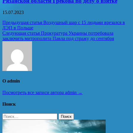
Рязанской области Грекова по делу о взятке
15.07.2023
Навигация
Предыдущая статья
Воздушный шар с 15 людьми врезался в
ЛЭП в Польше
по
Следующая статья
Прокуратура Украины потребовала
записям
заключить митрополита Павла под стражу до сентября
О admin
Посмотреть все записи автора admin →
Поиск
Найти: