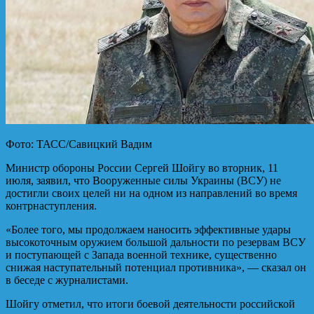
Фото: ТАСС/Савицкий Вадим
Министр обороны России Сергей Шойгу во вторник, 11
июля, заявил, что Вооруженные силы Украины (ВСУ) не
достигли своих целей ни на одном из направлений во время
контрнаступления.
«Более того, мы продолжаем наносить эффективные удары
высокоточным оружием большой дальности по резервам ВСУ
и поступающей с Запада военной технике, существенно
снижая наступательный потенциал противника», — сказал он
в беседе с журналистами.
Шойгу отметил, что итоги боевой деятельности российской