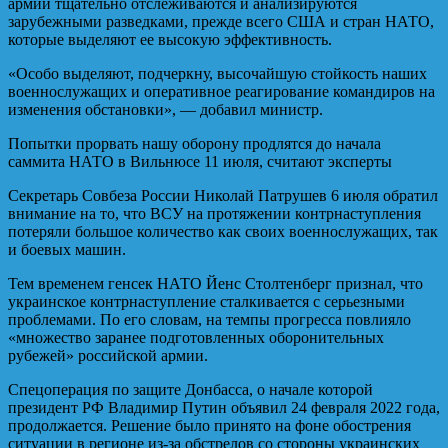
армии тщательно отслеживаются и анализируются
зарубежными разведками, прежде всего США и стран НАТО,
которые выделяют ее высокую эффективность.
«Особо выделяют, подчеркну, высочайшую стойкость наших
военнослужащих и оперативное реагирование командиров на
изменения обстановки», — добавил министр.
Попытки прорвать нашу оборону продлятся до начала
саммита НАТО в Вильнюсе 11 июля, считают эксперты
Секретарь Совбеза России Николай Патрушев 6 июля обратил
внимание на то, что ВСУ на протяжении контрнаступления
потеряли большое количество как своих военнослужащих, так
и боевых машин.
Тем временем генсек НАТО Йенс Столтенберг признал, что
украинское контрнаступление сталкивается с серьезными
проблемами. По его словам, на темпы прогресса повлияло
«множество заранее подготовленных оборонительных
рубежей» российской армии.
Спецоперация по защите Донбасса, о начале которой
президент РФ Владимир Путин объявил 24 февраля 2022 года,
продолжается. Решение было принято на фоне обострения
ситуации в регионе из-за обстрелов со стороны украинских