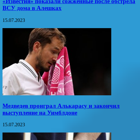
«Известия» показали сожженные после обстрела
ВСУ дома в Алешках
15.07.2023
Медведев проиграл Алькарасу и закончил
выступление на Уимблдоне
15.07.2023