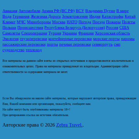
Авиация
Автомобили
Армия РФ (ВС РФ)
ВСУ
Владимир Путин
В мире
Вода
Германия
Железная Дорога
Землетрясение
Индия
Катастрофы
Китай
Климат
МЧС
Минобороны
Москва
НАТО
Погода
Поезда
Пожары
Полеты
Польша
Происшествия
Республика Беларусь (Белоруссия)
Россия
США
Самолеты
Спецоперации
Турция
Украина
Франция
Херсонская область
Экология
грузоперевозки
контейнерные перевозки
морские порты
паромы
пассажирские перевозки
порты
речные перевозки
севморпуть
смп
судоходство
теплоход
Все материалы на данном сайте взяты из открытых источников и предоставляются исключительно в
ознакомительных целях. Права на материалы принадлежат их владельцам. Администрация сайта
ответственности за содержание материала не несет.
Если Вы обнаружили на нашем сайте материалы, которые нарушают авторские права, принадлежащие
Вам, Вашей компании или организации, пожалуйста, сообщите нам.
На сайте могут быть опубликованы материалы 18+!
При цитировании ссылка на источник обязательна.
Авторские права © 2026
Zebra Travel.
.