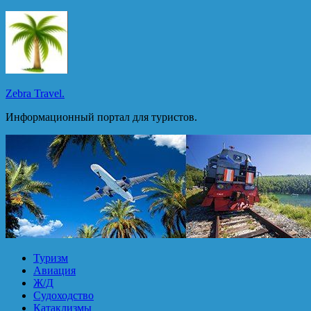
Перейти
к
содержимому
Zebra Travel.
Информационный портал для туристов.
Туризм
Авиация
Ж/Д
Судоходство
Катаклизмы