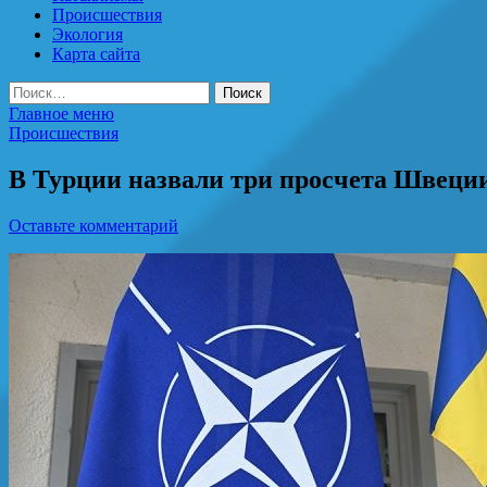
Происшествия
Экология
Карта сайта
Найти:
Главное меню
Происшествия
В Турции назвали три просчета Швеции
Оставьте комментарий