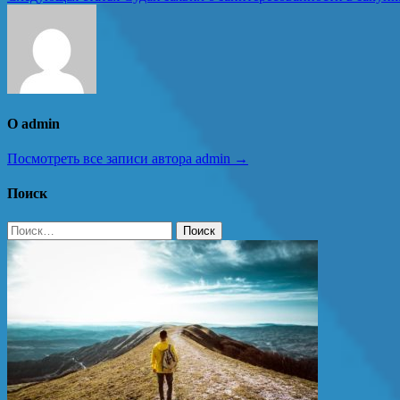
по
записям
О admin
Посмотреть все записи автора admin →
Поиск
Найти: