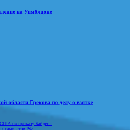
пление на Уимблдоне
ой области Грекова по делу о взятке
США по приказу Байдена
ках самолетов РФ