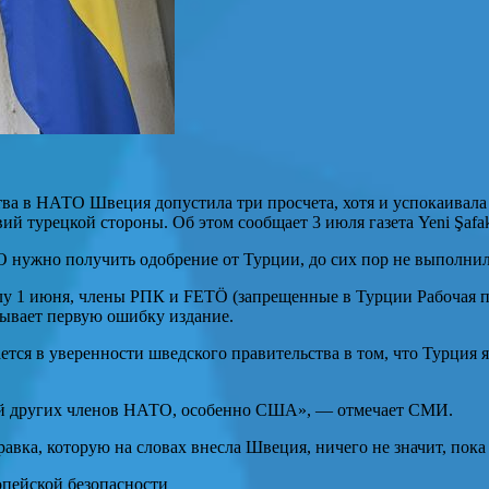
ва в НАТО Швеция допустила три просчета, хотя и успокаивала 
вий турецкой стороны. Об этом сообщает 3 июля газета Yeni Şaf
О нужно получить одобрение от Турции, до сих пор не выполни
силу 1 июня, члены РПК и FETÖ (запрещенные в Турции Рабочая 
зывает первую ошибку издание.
ается в уверенности шведского правительства в том, что Турция
кой других членов НАТО, особенно США», — отмечает СМИ.
авка, которую на словах внесла Швеция, ничего не значит, пок
опейской безопасности