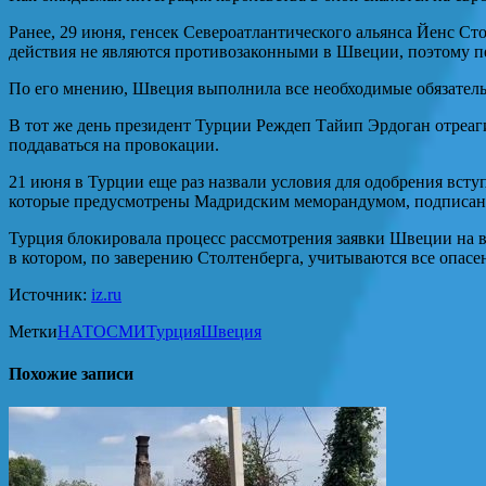
Ранее, 29 июня, генсек Североатлантического альянса Йенс Ст
действия не являются противозаконными в Швеции, поэтому п
По его мнению, Швеция выполнила все необходимые обязательс
В тот же день президент Турции Реждеп Тайип Эрдоган отреаг
поддаваться на провокации.
21 июня в Турции еще раз назвали условия для одобрения вст
которые предусмотрены Мадридским меморандумом, подписан
Турция блокировала процесс рассмотрения заявки Швеции на в
в котором, по заверению Столтенберга, учитываются все опасе
Источник:
iz.ru
Метки
НАТО
СМИ
Турция
Швеция
Похожие записи