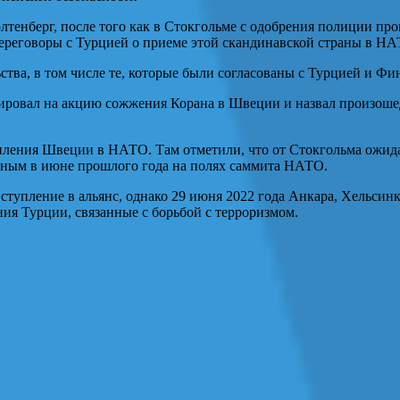
олтенберг, после того как в Стокгольме с одобрения полиции пр
ереговоры с Турцией о приеме этой скандинавской страны в Н
тва, в том числе те, которые были согласованы с Турцией и Ф
ировал на акцию сожжения Корана в Швеции и назвал произошед
упления Швеции в НАТО. Там отметили, что от Стокгольма ожида
ным в июне прошлого года на полях саммита НАТО.
ступление в альянс, однако 29 июня 2022 года Анкара, Хельсин
ния Турции, связанные с борьбой с терроризмом.