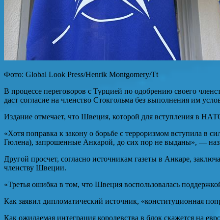
Фото: Global Look Press/Henrik Montgomery/Tt
В процессе переговоров с Турцией по одобрению своего членст
даст согласие на членство Стокгольма без выполнения им усло
Издание отмечает, что Швеция, которой для вступления в НАТ
«Хотя поправка к закону о борьбе с терроризмом вступила в 
Гюлена), запрошенные Анкарой, до сих пор не выданы», — на
Другой просчет, согласно источникам газеты в Анкаре, заключ
членству Швеции.
«Третья ошибка в том, что Швеция воспользовалась поддерж
Как заявил дипломатический источник, «конституционная попр
Как ожидаемая интеграция королевства в блок скажется на евр