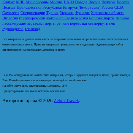
Климат
МЧС
Минобороны
Москва
НАТО
Погода
Поезда
Пожары
Полеты
Польша
Происшествия
Республика Беларусь (Белоруссия)
Россия
США
Самолеты
Спецоперации
Турция
Украина
Франция
Херсонская область
Экология
грузоперевозки
контейнерные перевозки
морские порты
паромы
пассажирские перевозки
порты
речные перевозки
севморпуть
смп
судоходство
теплоход
Все материалы на данном сайте взяты из открытых источников и предоставляются исключительно в
ознакомительных целях. Права на материалы принадлежат их владельцам. Администрация сайта
ответственности за содержание материала не несет.
Если Вы обнаружили на нашем сайте материалы, которые нарушают авторские права, принадлежащие
Вам, Вашей компании или организации, пожалуйста, сообщите нам.
На сайте могут быть опубликованы материалы 18+!
При цитировании ссылка на источник обязательна.
Авторские права © 2026
Zebra Travel.
.