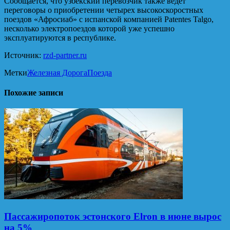
Сообщается, что узбекский перевозчик также ведет
переговоры о приобретении четырех высокоскоростных
поездов «Афросиаб» с испанской компанией Patentes Talgo,
несколько электропоездов которой уже успешно
эксплуатируются в республике.
Источник:
rzd-partner.ru
Метки
Железная Дорога
Поезда
Похожие записи
Пассажиропоток эстонского Elron в июне вырос
на 5%