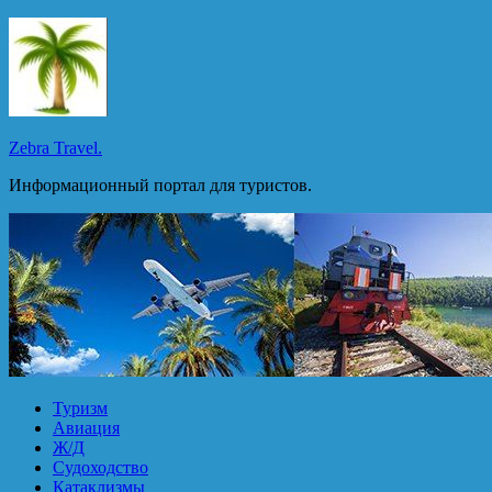
Перейти
к
содержимому
Zebra Travel.
Информационный портал для туристов.
Туризм
Авиация
Ж/Д
Судоходство
Катаклизмы