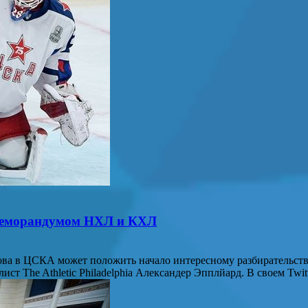
 меморандумом НХЛ и КХЛ
ва в ЦСКА может положить начало интересному разбирательст
ист The Athletic Philadelphia Александер Эпплйард. В своем Twi