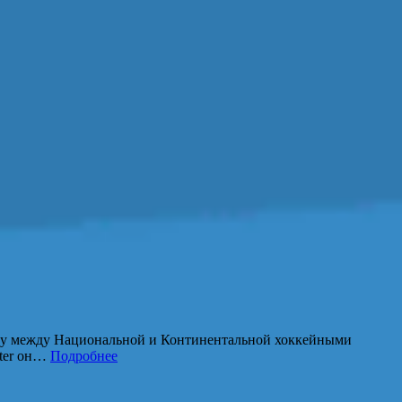
ву между Национальной и Континентальной хоккейными
tter он…
Подробнее