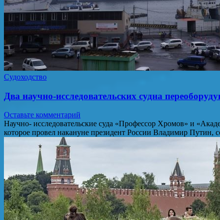
Судоходство
Два научно-исследовательских судна переоборуду
Оставьте комментарий
Научно- исследовательские суда «Профессор Хромов» и «Акад
которое провел накануне президент России Владимир Путин, 