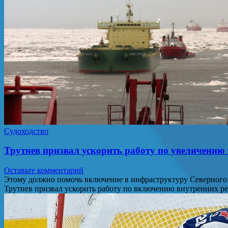
Судоходство
Трутнев призвал ускорить работу по увеличению
Оставьте комментарий
Этому должно помочь включение в инфраструктуру Северного
Трутнев призвал ускорить работу по включению внутренних р