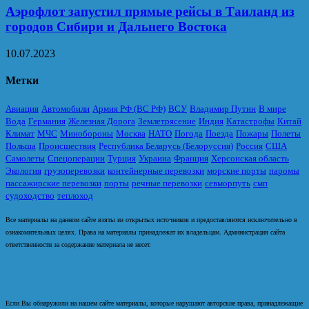
Аэрофлот запустил прямые рейсы в Таиланд из
городов Сибири и Дальнего Востока
10.07.2023
Метки
Авиация
Автомобили
Армия РФ (ВС РФ)
ВСУ
Владимир Путин
В мире
Вода
Германия
Железная Дорога
Землетрясение
Индия
Катастрофы
Китай
Климат
МЧС
Минобороны
Москва
НАТО
Погода
Поезда
Пожары
Полеты
Польша
Происшествия
Республика Беларусь (Белоруссия)
Россия
США
Самолеты
Спецоперации
Турция
Украина
Франция
Херсонская область
Экология
грузоперевозки
контейнерные перевозки
морские порты
паромы
пассажирские перевозки
порты
речные перевозки
севморпуть
смп
судоходство
теплоход
Все материалы на данном сайте взяты из открытых источников и предоставляются исключительно в
ознакомительных целях. Права на материалы принадлежат их владельцам. Администрация сайта
ответственности за содержание материала не несет.
Если Вы обнаружили на нашем сайте материалы, которые нарушают авторские права, принадлежащие