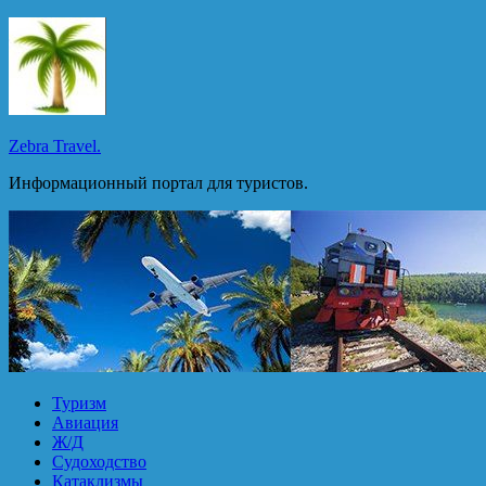
Перейти
к
содержимому
Zebra Travel.
Информационный портал для туристов.
Туризм
Авиация
Ж/Д
Судоходство
Катаклизмы