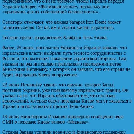
подчеркивают, что они не требуют, чтобы Израиль передал
Украине батареи «Железный купол», поскольку они
«критичны для их собственной безопасности».
Сенаторы отмечают, что каждая батарея Iron Dome может
защитить около 150 кв. км и спасти жизни украинцев.
Тегеран грозит разрушением Хайфы и Тель-Авива
Ранее, 25 июня, посольство Украины в Израиле заявило, что
израильские власти выбрали путь тесного сотрудничества с
Россией, что вызывает сожаление украинской стороны. Там
указали на ряд интервью израильского премьер-министра
Биньямина Нетаньяху, в которых он заявлял, что его страна не
будет передавать Киеву вооружение.
22 июня Нетаньяху заявил, что оружие, которое Запад
поставил Украине, уже появляется у израильских границ. Он
указал на то, что Израиль обеспокоен тем, что системы
вооружений, которые будут переданы Киеву, могут оказаться в
Иране и использоваться против Тель-Авива.
19 июня минобороны Израиля опровергло сообщения ряда
СМИ о передаче Киеву танков «Меркава».
Страны Запада усилили военную и финансовую поддержку