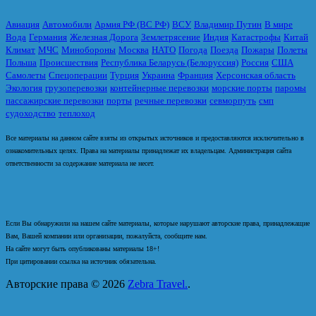
Авиация
Автомобили
Армия РФ (ВС РФ)
ВСУ
Владимир Путин
В мире
Вода
Германия
Железная Дорога
Землетрясение
Индия
Катастрофы
Китай
Климат
МЧС
Минобороны
Москва
НАТО
Погода
Поезда
Пожары
Полеты
Польша
Происшествия
Республика Беларусь (Белоруссия)
Россия
США
Самолеты
Спецоперации
Турция
Украина
Франция
Херсонская область
Экология
грузоперевозки
контейнерные перевозки
морские порты
паромы
пассажирские перевозки
порты
речные перевозки
севморпуть
смп
судоходство
теплоход
Все материалы на данном сайте взяты из открытых источников и предоставляются исключительно в
ознакомительных целях. Права на материалы принадлежат их владельцам. Администрация сайта
ответственности за содержание материала не несет.
Если Вы обнаружили на нашем сайте материалы, которые нарушают авторские права, принадлежащие
Вам, Вашей компании или организации, пожалуйста, сообщите нам.
На сайте могут быть опубликованы материалы 18+!
При цитировании ссылка на источник обязательна.
Авторские права © 2026
Zebra Travel.
.