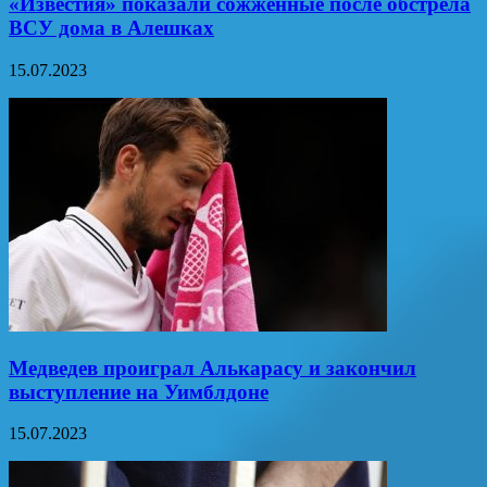
«Известия» показали сожженные после обстрела
ВСУ дома в Алешках
15.07.2023
Медведев проиграл Алькарасу и закончил
выступление на Уимблдоне
15.07.2023