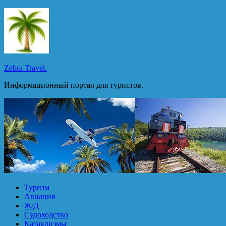
Перейти
к
содержимому
Zebra Travel.
Информационный портал для туристов.
Туризм
Авиация
Ж/Д
Судоходство
Катаклизмы