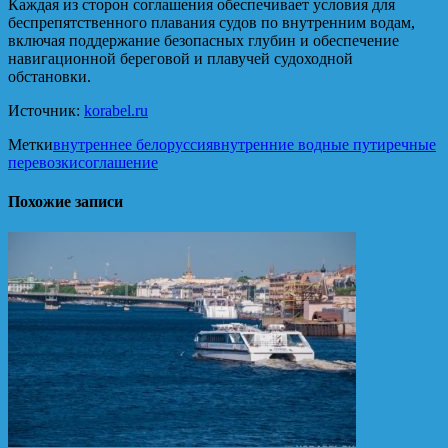
Каждая из сторон соглашения обеспечивает условия для
беспрепятственного плавания судов по внутренним водам,
включая поддержание безопасных глубин и обеспечение
навигационной береговой и плавучей судоходной
обстановки.
Источник:
korabel.ru
Метки
внутреннее белоруссия
внутренние водные пути
речные
перевозки
соглашение
Похожие записи