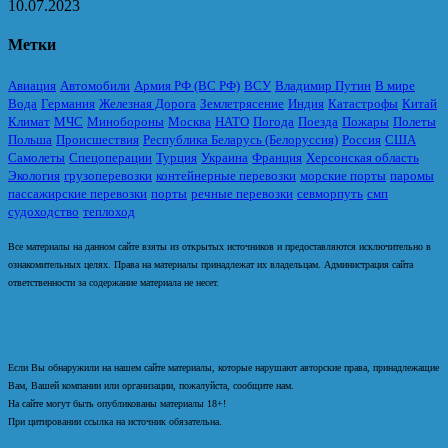
10.07.2023
Метки
Авиация
Автомобили
Армия РФ (ВС РФ)
ВСУ
Владимир Путин
В мире
Вода
Германия
Железная Дорога
Землетрясение
Индия
Катастрофы
Китай
Климат
МЧС
Минобороны
Москва
НАТО
Погода
Поезда
Пожары
Полеты
Польша
Происшествия
Республика Беларусь (Белоруссия)
Россия
США
Самолеты
Спецоперации
Турция
Украина
Франция
Херсонская область
Экология
грузоперевозки
контейнерные перевозки
морские порты
паромы
пассажирские перевозки
порты
речные перевозки
севморпуть
смп
судоходство
теплоход
Все материалы на данном сайте взяты из открытых источников и предоставляются исключительно в
ознакомительных целях. Права на материалы принадлежат их владельцам. Администрация сайта
ответственности за содержание материала не несет.
Если Вы обнаружили на нашем сайте материалы, которые нарушают авторские права, принадлежащие
Вам, Вашей компании или организации, пожалуйста, сообщите нам.
На сайте могут быть опубликованы материалы 18+!
При цитировании ссылка на источник обязательна.