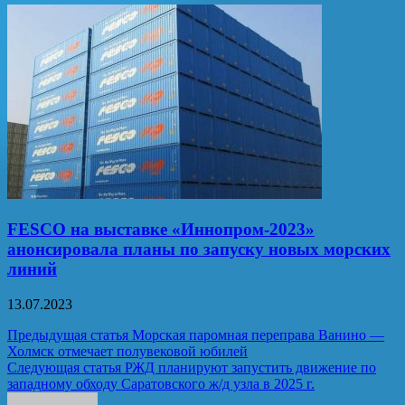
FESCO на выставке «Иннопром-2023»
анонсировала планы по запуску новых морских
линий
13.07.2023
Навигация
Предыдущая статья
Морская паромная переправа Ванино —
Холмск отмечает полувековой юбилей
по
Следующая статья
РЖД планируют запустить движение по
записям
западному обходу Саратовского ж/д узла в 2025 г.