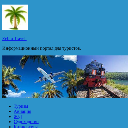
Перейти
к
содержимому
Zebra Travel.
Информационный портал для туристов.
Туризм
Авиация
Ж/Д
Судоходство
Катаклизмы